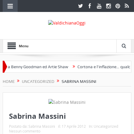
Menu
 a Benny Goodman ed Artie Shaw
Cortona e l’inflazione… qualche de
otoclub Etruria. Una mostra a Palazzo Ferretti a Cortona e un libro
HOME
UNCATEGORIZED
SABRINA MASSINI
Sabrina Massini
Postato da:
Sabrina Massini
il:
17 Aprile 2012
In:
Uncategorized
Nessun commento