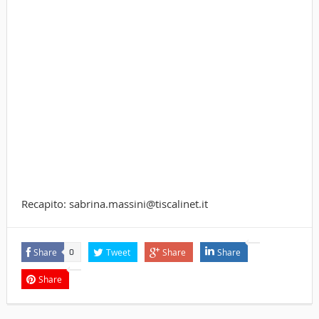
Recapito: sabrina.massini@tiscalinet.it
Share
Tweet
Share
Share
0
Share