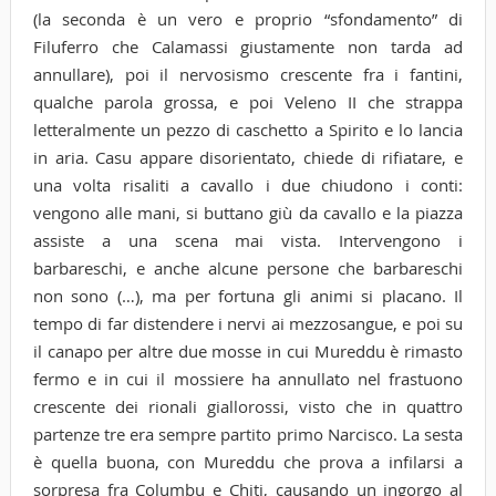
(la seconda è un vero e proprio “sfondamento” di
Filuferro che Calamassi giustamente non tarda ad
annullare), poi il nervosismo crescente fra i fantini,
qualche parola grossa, e poi Veleno II che strappa
letteralmente un pezzo di caschetto a Spirito e lo lancia
in aria. Casu appare disorientato, chiede di rifiatare, e
una volta risaliti a cavallo i due chiudono i conti:
vengono alle mani, si buttano giù da cavallo e la piazza
assiste a una scena mai vista. Intervengono i
barbareschi, e anche alcune persone che barbareschi
non sono (…), ma per fortuna gli animi si placano. Il
tempo di far distendere i nervi ai mezzosangue, e poi su
il canapo per altre due mosse in cui Mureddu è rimasto
fermo e in cui il mossiere ha annullato nel frastuono
crescente dei rionali giallorossi, visto che in quattro
partenze tre era sempre partito primo Narcisco. La sesta
è quella buona, con Mureddu che prova a infilarsi a
sorpresa fra Columbu e Chiti, causando un ingorgo al