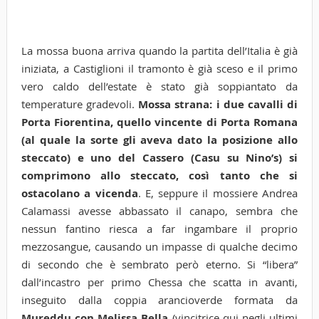
La mossa buona arriva quando la partita dell’Italia è già
iniziata, a Castiglioni il tramonto è già sceso e il primo
vero caldo dell’estate è stato già soppiantato da
temperature gradevoli.
Mossa strana: i due cavalli di
Porta Fiorentina, quello vincente di Porta Romana
(al quale la sorte gli aveva dato la posizione allo
steccato) e uno del Cassero (Casu su Nino’s) si
comprimono allo steccato, così tanto che si
ostacolano a vicenda
. E, seppure il mossiere Andrea
Calamassi avesse abbassato il canapo, sembra che
nessun fantino riesca a far ingambare il proprio
mezzosangue, causando un impasse di qualche decimo
di secondo che è sembrato però eterno. Si “libera”
dall’incastro per primo Chessa che scatta in avanti,
inseguito dalla coppia arancioverde formata da
Mureddu con Melissa Bella
(vincitrice qui negli ultimi