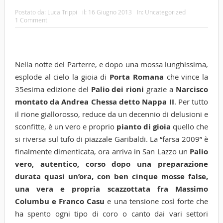
Postato da:
Luca Trippi
il:
16 Giugno 2013
In:
Uncategorized
1 Comment
Nella notte del Parterre, e dopo una mossa lunghissima,
esplode al cielo la gioia di
Porta Romana
che vince la
35esima edizione del
Palio dei rioni
grazie a
Narcisco
montato da Andrea Chessa detto Nappa II
. Per tutto
il rione giallorosso, reduce da un decennio di delusioni e
sconfitte, è un vero e proprio
pianto di gioia
quello che
si riversa sul tufo di piazzale Garibaldi. La “farsa 2009” è
finalmente dimenticata, ora arriva in San Lazzo un
Palio
vero, autentico, corso dopo una preparazione
durata quasi un’ora, con ben cinque mosse false,
una vera e propria scazzottata fra Massimo
Columbu e Franco Casu
e una tensione così forte che
ha spento ogni tipo di coro o canto dai vari settori