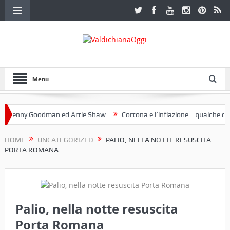
Menu
nny Goodman ed Artie Shaw
Cortona e l’inflazione… qualche decenni
ub Etruria. Una mostra a Palazzo Ferretti a Cortona e un libro
HOME
UNCATEGORIZED
PALIO, NELLA NOTTE RESUSCITA
PORTA ROMANA
Palio, nella notte resuscita
Porta Romana