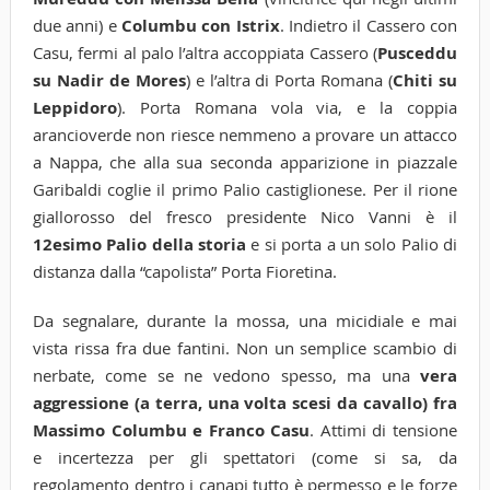
due anni) e
Columbu con Istrix
. Indietro il Cassero con
Casu, fermi al palo l’altra accoppiata Cassero (
Pusceddu
su Nadir de Mores
) e l’altra di Porta Romana (
Chiti su
Leppidoro
). Porta Romana vola via, e la coppia
arancioverde non riesce nemmeno a provare un attacco
a Nappa, che alla sua seconda apparizione in piazzale
Garibaldi coglie il primo Palio castiglionese. Per il rione
giallorosso del fresco presidente Nico Vanni è il
12esimo Palio della storia
e si porta a un solo Palio di
distanza dalla “capolista” Porta Fioretina.
Da segnalare, durante la mossa, una micidiale e mai
vista rissa fra due fantini. Non un semplice scambio di
nerbate, come se ne vedono spesso, ma una
vera
aggressione (a terra, una volta scesi da cavallo) fra
Massimo Columbu e Franco Casu
. Attimi di tensione
e incertezza per gli spettatori (come si sa, da
regolamento dentro i canapi tutto è permesso e le forze