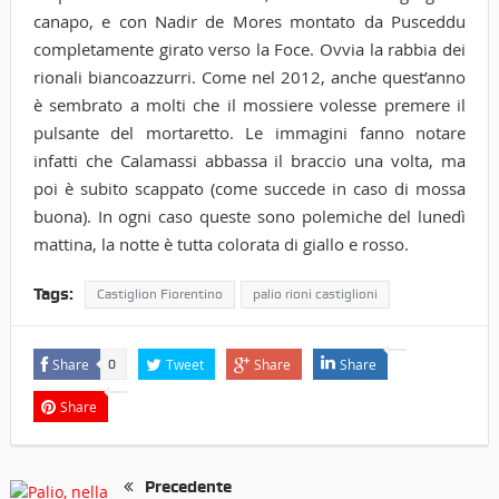
canapo, e con Nadir de Mores montato da Pusceddu
completamente girato verso la Foce. Ovvia la rabbia dei
rionali biancoazzurri. Come nel 2012, anche quest’anno
è sembrato a molti che il mossiere volesse premere il
pulsante del mortaretto. Le immagini fanno notare
infatti che Calamassi abbassa il braccio una volta, ma
poi è subito scappato (come succede in caso di mossa
buona). In ogni caso queste sono polemiche del lunedì
mattina, la notte è tutta colorata di giallo e rosso.
Tags:
Castiglion Fiorentino
palio rioni castiglioni
Share
Tweet
Share
Share
0
Share
Precedente