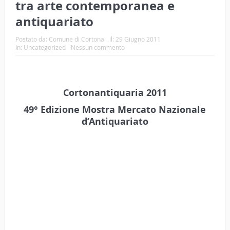
tra arte contemporanea e
antiquariato
Postato da:
Comune di Cortona
il:
29 Giugno 2011
In:
Uncategorized
Nessun commento
Cortonantiquaria 2011
49° Edizione Mostra Mercato Nazionale
d’Antiquariato