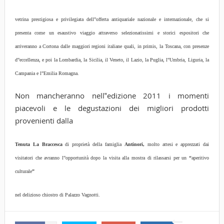
vetrina prestigiosa e privilegiata dell‟offerta antiquariale nazionale e internazionale, che si
presenta come un esaustivo viaggio attraverso selezionatissimi e storici espositori che
arriveranno a Cortona dalle maggiori regioni italiane quali, in primis, la Toscana, con presenze
d‟eccellenza, e poi la Lombardia, la Sicilia, il Veneto, il Lazio, la Puglia, l‟Umbria, Liguria, la
Campania e l‟Emilia Romagna.
Non mancheranno nell‟edizione 2011 i momenti
piacevoli e le degustazioni dei migliori prodotti
provenienti dalla
Tenuta La Braccesca
di proprietà della famiglia
Antinori,
molto attesi e apprezzati dai
visitatori che avranno l‟opportunità dopo la visita alla mostra di rilassarsi per un
“
aperitivo
culturale
”
nel delizioso chiostro di Palazzo Vagnotti.