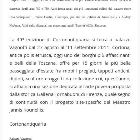
l‟esposizione di oggetti-culto e da collezione della più elitaria e raffinata moda italiana e
francesce degli anni ‟50 e ‟60. Abiti-icona creati dai più importanti stilisti del passato come
Elsa Schiapparelli, Pierre Cardin, Courrègés, per star del calibro di Grace Kelly e Audrey
Hepburn. Abiti-culto disegnati per personaggi quali (Bessie) Wallis Simpson.
La 49° edizione di Cortonantiquaria si terrà a palazzo
Vagnotti dal 27 agosto all‟11 settembre 2011. Cortona,
antica polis etrusca, oggi uno dei borghi più affascinanti
e belli della Toscana, offre per 15 giorni la più bella
passeggiata d‟estate fra mobili pregiati, tappeti antichi,
dipinti, sculture e oggetti da collezione cui, quest‟anno,
si affianca una sezione dedicata all‟arte povera proposta
dalla storica Galleria Tornabuoni di Firenze, quale segno
di continuità con il progetto site-specific del Maestro
Jannis Kounellis.
Cortonantiquaria
Palazzo Vagnotti