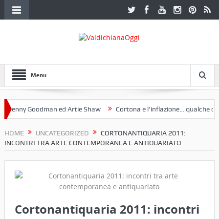
Menu
nny Goodman ed Artie Shaw
Cortona e l’inflazione… qualche decenni
ub Etruria. Una mostra a Palazzo Ferretti a Cortona e un libro
HOME
UNCATEGORIZED
CORTONANTIQUARIA 2011:
INCONTRI TRA ARTE CONTEMPORANEA E ANTIQUARIATO
Cortonantiquaria 2011: incontri