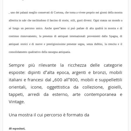
, uno dei palazzi meglio conservati di Cortona, che torna a vivere proprio nei giorni della mostra
allestita in sale che racchiudono il fascino di storie, stili, gusti diversi. Ogni stanza un mondo a
sé lungo un percorso unico. Anche quest‟anno si può parlare di alta qualità in mostra e di
continuo rinnovamento, la presenza di antiquari internazionali provenienti dalla Spagna, di
antiquari storici e di nuove e prestigiosissime presenze segna, senza dubbio, la crescita e il
consolidamento qualitativo della rassegna antiquaria.
Sempre più rilevante la ricchezza delle categorie
esposte: dipinti d‟alta epoca, argenti e bronzi, mobili
italiani e francesi dal „600 all‟800, mobili e suppellettili
orientali, icone, oggettistica da collezione, gioielli,
tappeti, arredi da esterno, arte contemporanea e
Vintage.
Una mostra il cui percorso è formato da
40 espositori,