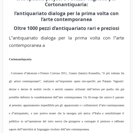
Cortonantiquaria:
l’antiquariato dialoga per la prima volta con
l’arte contemporanea
Oltre 1000 pezzi d’antiquariato rari e preziosi
L‟antiquariato dialoga per la prima volta con l‟arte
contemporanea a
Cortonantiquaria
. Cortonese d‟adozione e Premio Cortona 2011, Gianni (Jannis) Kounellis, “il più italiano fra
gli artisti contemporanei”, realizzerà un‟imponente opera site-specific per Palazzo Vagnotti:
decine e decine di mobili vecchi e antichi saranno utilizzati dall‟artista per quella che già
potrebbe definirsi la wunderkammer dell‟arte contemporanea. Un fil-rouge che unisce il passato
al presente, appuntamento imperdibile per gli appassionati e i collezionisti d‟arte contemporanea
e d‟antiquariato, e non poteva essere che la rassegna più antica d‟Italia a sensibilizzare il
pubblico in un‟operazione del tutto nuova che giungesse a coniugare il prezioso e raffinato
sapore dell‟antichità al linguaggio risoluto dell‟arte contemporanea.