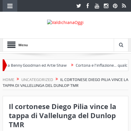
Menu
 a Benny Goodman ed Artie Shaw
Cortona e l’inflazione… qualche de
otoclub Etruria. Una mostra a Palazzo Ferretti a Cortona e un libro
HOME
UNCATEGORIZED
IL CORTONESE DIEGO PILIA VINCE LA
TAPPA DI VALLELUNGA DEL DUNLOP TMR
Il cortonese Diego Pilia vince la
tappa di Vallelunga del Dunlop
TMR