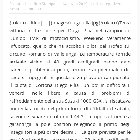
Postato da:
Ufficio Stampa
il:
14 Luglio 2010
In:
Uncategorized
Nessun commento
{rokbox title=|:: |}images/diegopilia.jpg{/rokbox}Terza
vittoria in tre corse per Diego Pilia nel campionato
Dunlop TMR di motociclismo. Weekend veramente
infuocato, quello che ha accolto i piloti del Trofeo sul
circuito Romano di Vallelunga. Le temperature torride
arrivate vicine ai 40 gradi centigradi hanno dato
parecchi problemi ai piloti, tecnici e ai pneumatici dei
raiders impegnati in questa terza prova di campionato.
Il pilota di Cortona Diego Pilia un po’ in difficoltà il
venerdi’ nelle libere a causa di problemi di
raffreddamento della sua Suzuki 1000 GSX , si riscattava
immediatamente nel primo turno di ufficiali del sabato,
facendo segnare un ottimo 1.44,2 , tempo sufficiente a
garantirgli la pole position relegando il primo degli
inseguitori a più di tre decimi.
La gara prevista per le
ore 10 di mattina permetteva ai 28 piloti iscritti nella