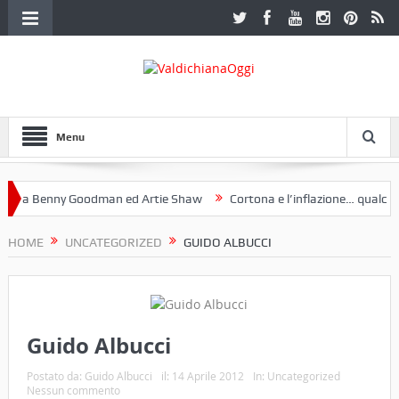
Menu
a Benny Goodman ed Artie Shaw
Cortona e l’inflazione… qualche de
otoclub Etruria. Una mostra a Palazzo Ferretti a Cortona e un libro
HOME
UNCATEGORIZED
GUIDO ALBUCCI
Guido Albucci
Postato da:
Guido Albucci
il:
14 Aprile 2012
In:
Uncategorized
Nessun commento