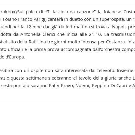
{/rokbox}Sul palco di “Ti lascio una canzone” la foianese Cost
 di Foiano Franco Parigi) canterà in duetto con un superospite, un “
uindi per la 12enne che già da ieri mattina si trova a Napoli, pr
dotta da Antonella Clerici che inizia alle 21.10. La trasmissio
i al sito della Rai. Una tre giorni molto intensa per Costanza, iniz
 foto ufficiali e la prima prova accompagnata dall’orchestra comp
nde d’Europa.
sibirà con un ospite non sarà interessata dal televoto. Insieme 
azio,questa settimana siederanno al tavolo della giuria anche 
a sesta puntata saranno Patty Pravo, Noemi, Peppino Di Capri e