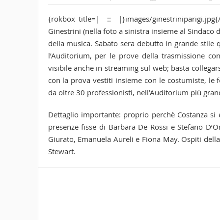
{rokbox title=| :: |}images/ginestriniparigi.jpg
Ginestrini (nella foto a sinistra insieme al Sindaco
della musica. Sabato sera debutto in grande stile q
l’Auditorium, per le prove della trasmissione con
visibile anche in streaming sul web; basta collegars
con la prova vestiti insieme con le costumiste, le
da oltre 30 professionisti, nell’Auditorium più gra
Dettaglio importante: proprio perchè Costanza si e
presenze fisse di Barbara De Rossi e Stefano D’Or
Giurato, Emanuela Aureli e Fiona May. Ospiti dell
Stewart.