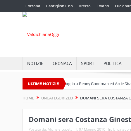
Cortona
Castiglion F.no
Arezzo
Foiano
Lucigna
NOTIZIE
CRONACA
SPORT
POLITICA
Settembre a Camucia?
ULTIME NOTIZIE
Omaggio a Benny Goodman ed Artie Shaw
HOME
UNCATEGORIZED
DOMANI SERA COSTANZA GI
Domani sera Costanza Ginestr
Postato da:
Michele Lupetti
il:
07 Maggio 2010
In:
Uncategor