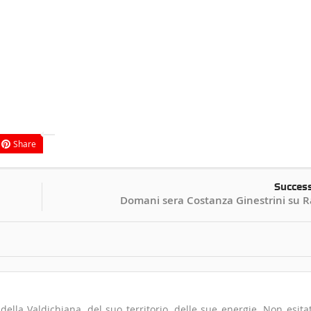
Share
Succes
Domani sera Costanza Ginestrini su R
io della Valdichiana, del suo territorio, delle sue energie. Non esita