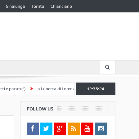
Sinalunga
Torrita
Chianciano
patate”)
La Lunetta di Lorenzo Berrettini lascia il Convento di S. Chia
12:35:24
FOLLOW US