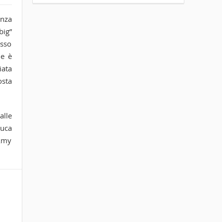
anza
big”
esso
ne è
iata
osta
alle
Luca
 Amy