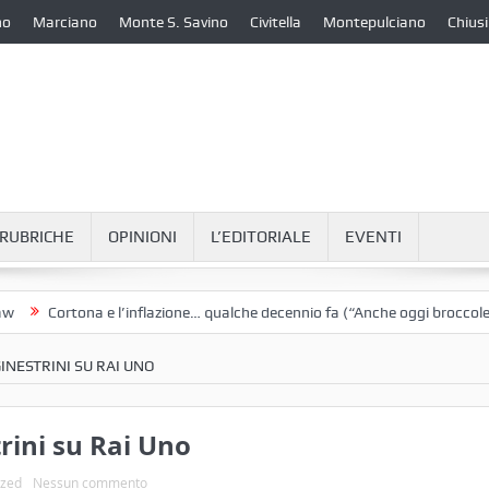
no
Marciano
Monte S. Savino
Civitella
Montepulciano
Chiusi
RUBRICHE
OPINIONI
L’EDITORIALE
EVENTI
Cortona e l’inflazione… qualche decennio fa (“Anche oggi broccoletti e 
NESTRINI SU RAI UNO
ini su Rai Uno
ized
Nessun commento