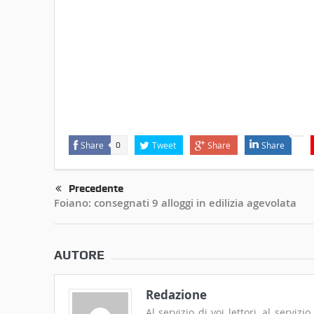
Share
Tweet
Share
Share
0
Precedente
Foiano: consegnati 9 alloggi in edilizia agevolata
AUTORE
Redazione
Al servizio di voi lettori, al serviz