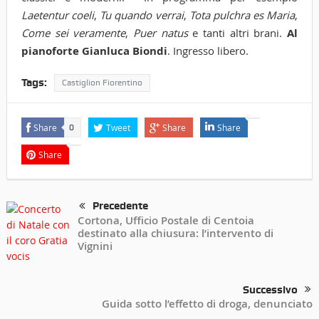
Laetentur coeli
,
Tu quando verrai
,
Tota pulchra es Maria
,
Come sei veramente
,
Puer natus
e tanti altri brani.
Al
pianoforte Gianluca Biondi
. Ingresso libero.
Tags:
Castiglion Fiorentino
Share
Tweet
Share
Share
0
Share
Precedente
Cortona, Ufficio Postale di Centoia
destinato alla chiusura: l’intervento di
Vignini
Successivo
Guida sotto l’effetto di droga, denunciato