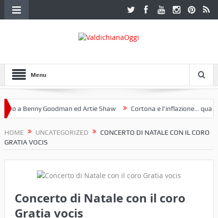
Menu
o a Benny Goodman ed Artie Shaw
Cortona e l’inflazione… qualche 
 Fotoclub Etruria. Una mostra a Palazzo Ferretti a Cortona e un libro
HOME
UNCATEGORIZED
CONCERTO DI NATALE CON IL CORO
GRATIA VOCIS
Concerto di Natale con il coro
Gratia vocis