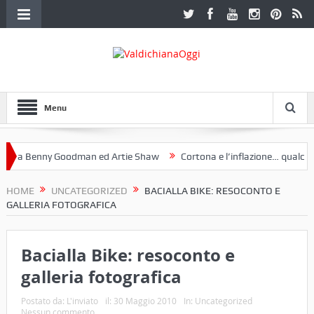
Menu
 a Benny Goodman ed Artie Shaw
Cortona e l’inflazione… qualche de
otoclub Etruria. Una mostra a Palazzo Ferretti a Cortona e un libro
HOME
UNCATEGORIZED
BACIALLA BIKE: RESOCONTO E
GALLERIA FOTOGRAFICA
Bacialla Bike: resoconto e
galleria fotografica
Postato da:
L'inviato
il:
30 Maggio 2010
In:
Uncategorized
Nessun commento