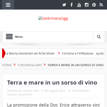
Menu
 a Benny Goodman ed Artie Shaw
Cortona e l’inflazione… qualche d
otoclub Etruria. Una mostra a Palazzo Ferretti a Cortona e un libro
HOME
TURISMO&LIBRI
TERRA E MARE IN UN SORSO DI VINO
Terra e mare in un sorso di vino
Postato da:
Claudio Zeni
il:
08 Giugno 2022
In:
Turismo&libri
Nessun commento
La promozione della Doc Erice attraverso vini