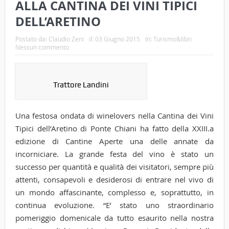
ALLA CANTINA DEI VINI TIPICI
DELL’ARETINO
Postato da:
Claudio Zeni
il:
03 Giugno 2015
In:
Turismo&libri
Nessun commento
Trattore Landini
Una festosa ondata di winelovers nella Cantina dei Vini
Tipici dell’Aretino di Ponte Chiani ha fatto della XXIII.a
edizione di Cantine Aperte una delle annate da
incorniciare. La grande festa del vino è stato un
successo per quantità e qualità dei visitatori, sempre più
attenti, consapevoli e desiderosi di entrare nel vivo di
un mondo affascinante, complesso e, soprattutto, in
continua evoluzione. “E’ stato uno straordinario
pomeriggio domenicale da tutto esaurito nella nostra