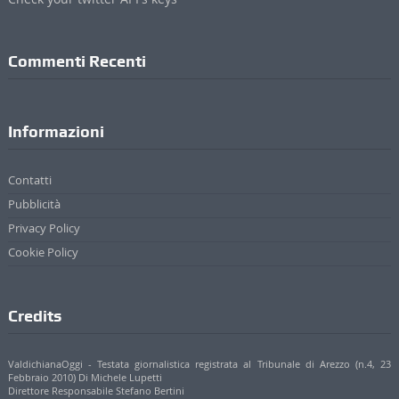
Pubblicità
Privacy Policy
Cookie Policy
Credits
ValdichianaOggi - Testata giornalistica registrata al Tribunale di Arezzo (n.4, 23
Febbraio 2010) Di Michele Lupetti
Direttore Responsabile Stefano Bertini
Sede: Via Mazzuoli 24/A - 52044 Cortona (AR)
P. IVA 01895420519
© 2017 - 2022 Valdichianaoggi.it. Tutti i diritti riservati. | Credits
Appare