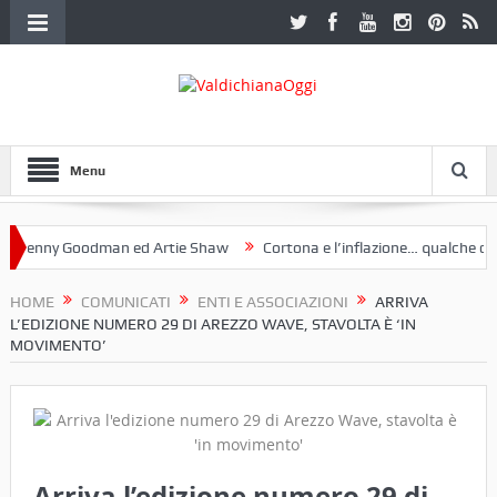
Menu
nny Goodman ed Artie Shaw
Cortona e l’inflazione… qualche decenni
ub Etruria. Una mostra a Palazzo Ferretti a Cortona e un libro
HOME
COMUNICATI
ENTI E ASSOCIAZIONI
ARRIVA
L’EDIZIONE NUMERO 29 DI AREZZO WAVE, STAVOLTA È ‘IN
MOVIMENTO’
Arriva l’edizione numero 29 di