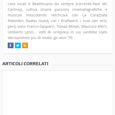
cose locali è Beatlesiano da sempre (corrente-Paul Mc
Cartney), coltiva strane passioni cinematografiche e
musicali mescolando Hitchcock con La Corazzata
Potemkin, Nadav Guedj con i Kraftwerk. I suoi veri eroi,
però, sono Franco Gasparri, Tomas Milian, Maurizio Merli,
Umberto Lenzi... volti di un'epoca in cui sarebbe stato
decisamente più di moda: gli anni '70
ARTICOLI CORRELATI
Un pomeriggio di paura al MAEC per bambine e bambini
coraggiosi
29 Ottobre 2017