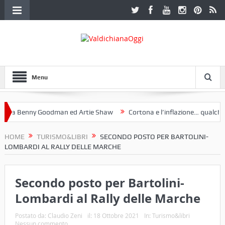
Menu
a Benny Goodman ed Artie Shaw
Cortona e l’inflazione… qualche de
otoclub Etruria. Una mostra a Palazzo Ferretti a Cortona e un libro
HOME
TURISMO&LIBRI
SECONDO POSTO PER BARTOLINI-
LOMBARDI AL RALLY DELLE MARCHE
Secondo posto per Bartolini-
Lombardi al Rally delle Marche
Postato da:
Claudio Zeni
il:
18 Ottobre 2021
In:
Turismo&libri
Nessun commento