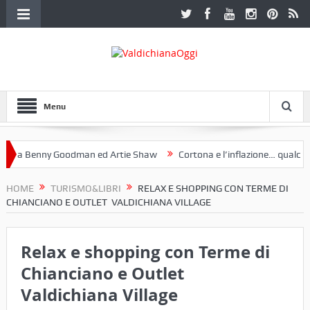
Menu
 a Benny Goodman ed Artie Shaw
Cortona e l’inflazione… qualche de
otoclub Etruria. Una mostra a Palazzo Ferretti a Cortona e un libro
HOME
TURISMO&LIBRI
RELAX E SHOPPING CON TERME DI
CHIANCIANO E OUTLET VALDICHIANA VILLAGE
Relax e shopping con Terme di
Chianciano e Outlet
Valdichiana Village