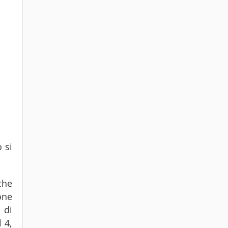
 si
che
one
 di
 4,