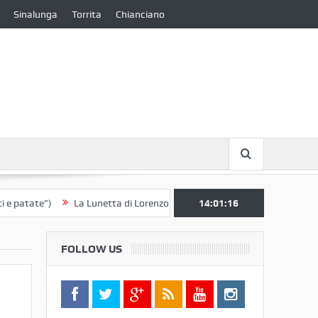
Sinalunga
Torrita
Chianciano
ate”)
La Lunetta di Lorenzo Berrettini lascia il Convento di S. Chiara 
14:01:17
FOLLOW US