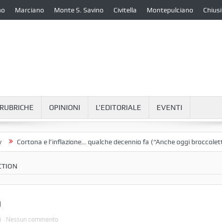
no
Marciano
Monte S. Savino
Civitella
Montepulciano
Chiusi
RUBRICHE
OPINIONI
L’EDITORIALE
EVENTI
ortona e l’inflazione… qualche decennio fa (“Anche oggi broccoletti e pat
CTION
n
i
Nessun commento