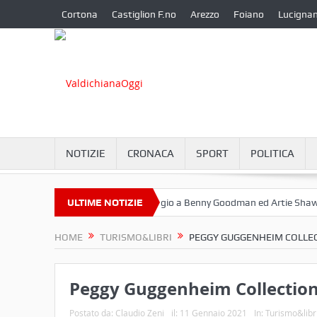
Cortona
Castiglion F.no
Arezzo
Foiano
Lucigna
NOTIZIE
CRONACA
SPORT
POLITICA
ttembre a Camucia?
ULTIME NOTIZIE
Omaggio a Benny Goodman ed Artie Shaw
C
HOME
TURISMO&LIBRI
PEGGY GUGGENHEIM COLLE
Peggy Guggenheim Collectio
Postato da:
Claudio Zeni
il:
11 Gennaio 2021
In:
Turismo&libr