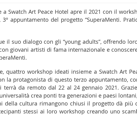
a Swatch Art Peace Hotel apre il 2021 con il works
a”, 3° appuntamento del progetto “SuperaMenti. Prati
il suo dialogo con gli “young adults”, offrendo loro
 con giovani artisti di fama internazionale e conoscere
uperaMenti.
te, quattro workshop ideati insieme a Swatch Art Pe
sson la protagonista di questo terzo appuntamento, con
 si terrà da remoto dal 22 al 24 gennaio 2021. Grazie
 universalità crea ponti tra generazioni e paesi lontani,
 della cultura rimangono chiusi il progetto dà più 
artecipanti stessi ai loro workshop creando uno scam