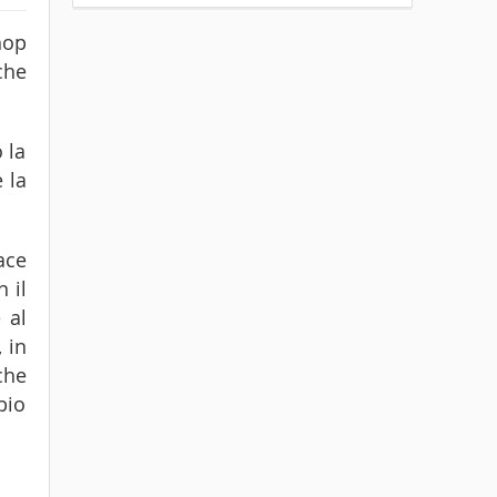
hop
che
 la
 la
ace
 il
 al
 in
che
bio