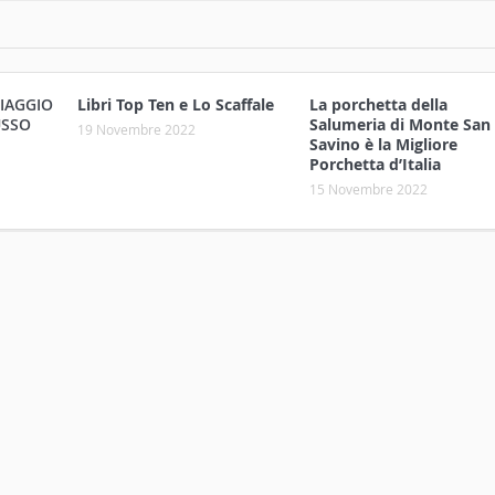
VIAGGIO
Libri Top Ten e Lo Scaffale
La porchetta della
USSO
Salumeria di Monte San
19 Novembre 2022
Savino è la Migliore
Porchetta d’Italia
15 Novembre 2022