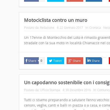
Motociclista contro un muro
Postato da:
Redazione
il:
22 Gennaio 2017
In:
Cronaca
Nes
Un 17enne di Montecchio del Loto è rimasto gravente
stradale con la sua moto in località Chianacce nel 
Share
Tweet
Share
Share
0
Un capodanno sostenibile con i consigl
Postato da:
Ufficio Stampa
il:
30 Dicembre 2016
In:
Comunica
Tutti ci stiamo preparando a salutare l’anno vecchio
cenoni, veglie, canti e balli in piazza o a casa, e co