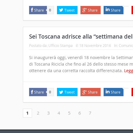
Share
Tweet
Share
Share
0
Sei Toscana adrisce alla “settimana del
Postato da:
Ufficio Stampa
il:
18 Novembre 2016
In:
Comunic
Si inaugurerà oggi, venerdì 18 novembre la Settiman
di Toscana Ricicla che fino al 26 dello stesso mese mo
ottenere da una corretta raccolta differenziata.
Legg
Share
Tweet
Share
Share
0
1
2
3
4
5
6
7