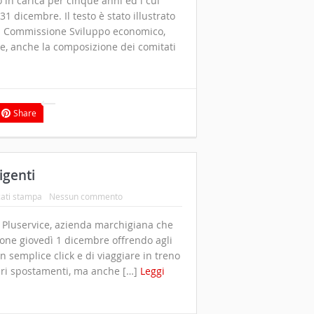
 in carica per cinque anni ed i cui
1 dicembre. Il testo è stato illustrato
lla Commissione Sviluppo economico,
te, anche la composizione dei comitati
Share
igenti
ati stampa
Nessun commento
a Pluservice, azienda marchigiana che
zione giovedì 1 dicembre offrendo agli
un semplice click e di viaggiare in treno
opri spostamenti, ma anche […]
Leggi