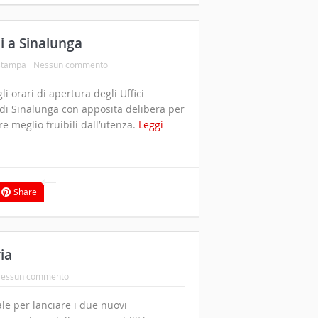
i a Sinalunga
stampa
Nessun commento
i orari di apertura degli Uffici
di Sinalunga con apposita delibera per
 meglio fruibili dall’utenza.
Leggi
Share
ia
essun commento
le per lanciare i due nuovi