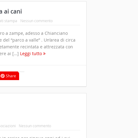
 ai cani
ti stampa
Nessun commento
attro a zampe, adesso a Chianciano
el “parco a valle” . Un’area di circa
etamente recintata e attrezzata con
ere ai […]
Leggi tutto
Share
sociazioni
Nessun commento