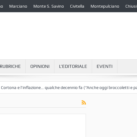
no
Marciano
Monte S. Savino
Civitella
Montepulciano
Chiusi
RUBRICHE
OPINIONI
L’EDITORIALE
EVENTI
e l’inflazione… qualche decennio fa (“Anche oggi broccoletti e patate”)