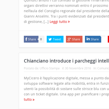
Quindici ambiti i cui comitati di gestione rimarranno
organi direttivi verranno nominati entro il prossimo 3
nell’aula del Consiglio regionale dal presidente de
Gianni Anselmi. Tra i punti evidenziati dal presiden
di gestione, […]
Leggi tutto
Share
Tweet
Share
Share
0
Chianciano introduce i parcheggi intell
Postato da:
Ufficio Stampa
il:
30 Novembre 2016
In:
Comunic
MyCicero è l’applicazione digitale, messa a punto d
sviluppa software legate alla mobilità, entra in fun
utenti la possibilità di sostare sulle strisce blu con 
con un ticket digitale. Una app per pianificare i pr
tutto