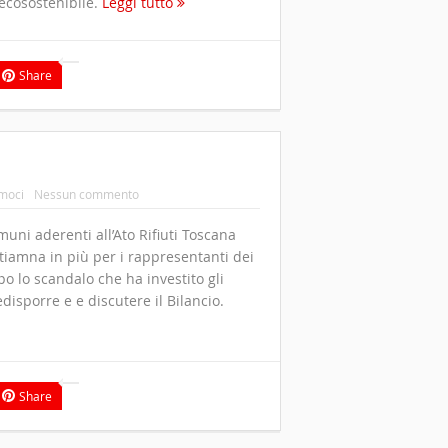
ecosostenibile.
Leggi tutto
Share
moci
Nessun commento
muni aderenti all’Ato Rifiuti Toscana
tiamna in più per i rappresentanti dei
po lo scandalo che ha investito gli
disporre e e discutere il Bilancio.
Share