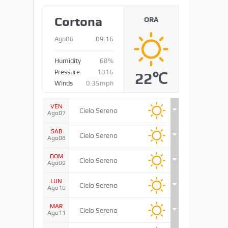
Cortona
ORA
Ago06
09:16
Humidity
68%
Pressure
1016
22℃
Winds
0.35mph
VEN
Cielo Sereno
Ago07
SAB
Cielo Sereno
Ago08
DOM
Cielo Sereno
Ago09
LUN
Cielo Sereno
Ago10
MAR
Cielo Sereno
Ago11