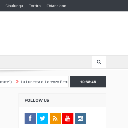
Sinalunga
Torrita
Chianciano
La Lunetta di Lorenzo Berrettini lascia il Convento di S. Chiara per il 
10:38:49
FOLLOW US