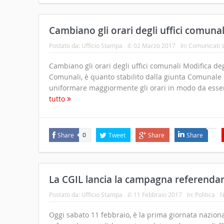
Cambiano gli orari degli uffici comunal
Postato da:
Ufficio Stampa
il:
02 Marzo 2017
In:
Comunicati 
Cambiano gli orari degli uffici comunali Modifica degl
Comunali, è quanto stabilito dalla giunta Comunale 
uniformare maggiormente gli orari in modo da essere
tutto
Share
Tweet
Share
Share
0
La CGIL lancia la campagna referendar
Postato da:
Ufficio Stampa
il:
11 Febbraio 2017
In:
Politica
N
Oggi sabato 11 febbraio, è la prima giornata naziona