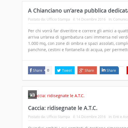
A Chianciano un’area pubblica dedicata
Postato da:
Ufficio Stampa
il:
14 Dicembre 2016
In:
Comunica
Per chi vorrà far diveritire e correre gli amici a qu
arriva un’area di sgambatura cani immersa nel verde d
1.000 mq, con zone di ombra e spazi assolati, compl
panchine, cestini e fontanella di acqua, per permett
Share
Tweet
Share
Share
0
Caccia: ridisegnate le A.T.C.
Postato da:
Ufficio Stampa
il:
14 Dicembre 2016
In:
Enti e As