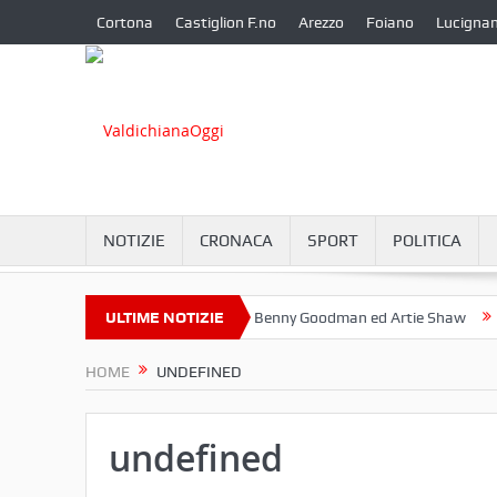
Cortona
Castiglion F.no
Arezzo
Foiano
Lucigna
NOTIZIE
CRONACA
SPORT
POLITICA
e a Camucia?
ULTIME NOTIZIE
Omaggio a Benny Goodman ed Artie Shaw
Cortona 
HOME
UNDEFINED
undefined