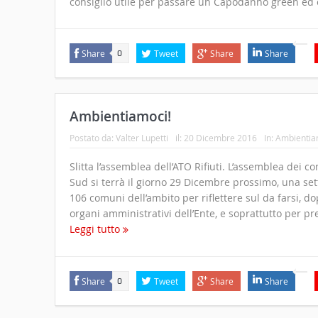
consiglio utile per passare un Capodanno green ed 
Share
Tweet
Share
Share
0
Ambientiamoci!
Postato da:
Valter Lupetti
il:
20 Dicembre 2016
In:
Ambientia
Slitta l’assemblea dell’ATO Rifiuti. L’assemblea dei co
Sud si terrà il giorno 29 Dicembre prossimo, una set
106 comuni dell’ambito per riflettere sul da farsi, do
organi amministrativi dell’Ente, e soprattutto per pre
Leggi tutto
Share
Tweet
Share
Share
0