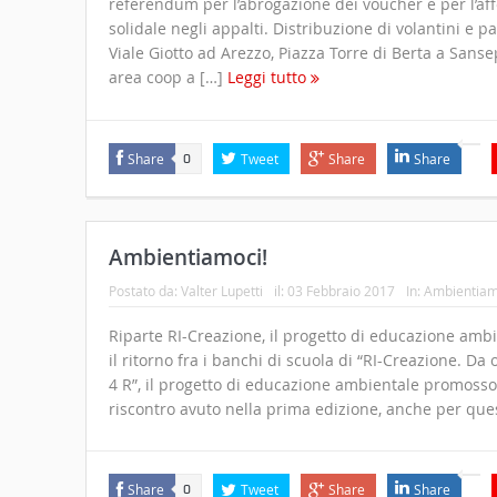
referendum per l’abrogazione dei voucher e per l’af
solidale negli appalti. Distribuzione di volantini e pa
Viale Giotto ad Arezzo, Piazza Torre di Berta a Sanse
area coop a […]
Leggi tutto
Share
Tweet
Share
Share
0
Ambientiamoci!
Postato da:
Valter Lupetti
il:
03 Febbraio 2017
In:
Ambientiam
Riparte RI-Creazione, il progetto di educazione ambi
il ritorno fra i banchi di scuola di “RI-Creazione. Da o
4 R”, il progetto di educazione ambientale promosso
riscontro avuto nella prima edizione, anche per que
Share
Tweet
Share
Share
0