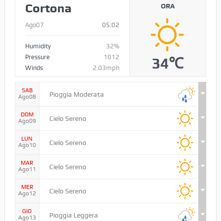
METEO
Cortona
ORA
Ago07
05:02
Humidity
32%
Pressure
1012
34℃
Winds
2.03mph
SAB
Pioggia Moderata
Ago08
DOM
Cielo Sereno
Ago09
LUN
Cielo Sereno
Ago10
MAR
Cielo Sereno
Ago11