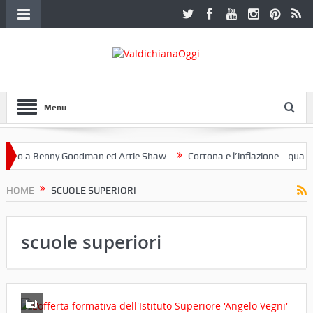
Menu
o a Benny Goodman ed Artie Shaw
Cortona e l’inflazione… qualche 
 Fotoclub Etruria. Una mostra a Palazzo Ferretti a Cortona e un libro
HOME
SCUOLE SUPERIORI
scuole superiori