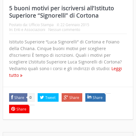
5 buoni motivi per iscriversi all’Istituto
Superiore “Signorelli” di Cortona
Postato da:
Ufficio Stampa
il:
22 Gennaio 2015
In:
Enti e Associazioni
Nessun commento
Istituto Superiore “Luca Signorelli” di Cortona e Foiano
della Chiana. Cinque buoni motivi per scegliere
d’iscriversi È tempo di iscrizioni. Quali i motivi per
scegliere L’Istituto Superiore Luca Signorelli di Cortona?
Vediamo quali sono i corsi e gli indirizzi di studio:
Leggi
tutto
Share
Tweet
Share
Share
0
Share