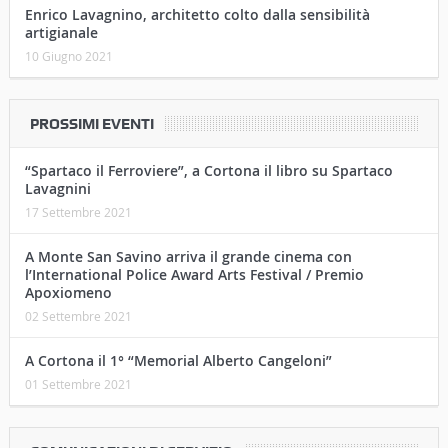
Un’indimenticabile serata “horror” fra la
Fortezza e il Poggio di Cortona, anno 1972…
10 Luglio 2021
Enrico Lavagnino, architetto colto dalla sensibilità
artigianale
10 Giugno 2021
PROSSIMI EVENTI
“Spartaco il Ferroviere”, a Cortona il libro su Spartaco
Lavagnini
17 Settembre 2021
A Monte San Savino arriva il grande cinema con
l’International Police Award Arts Festival / Premio
Apoxiomeno
02 Settembre 2021