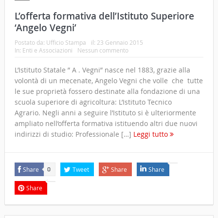
L’offerta formativa dell’Istituto Superiore
‘Angelo Vegni’
Postato da:
Ufficio Stampa
il:
23 Gennaio 2015
In:
Enti e Associazioni
Nessun commento
L’Istituto Statale ” A . Vegni” nasce nel 1883, grazie alla
volontà di un mecenate, Angelo Vegni che volle che tutte
le sue proprietà fossero destinate alla fondazione di una
scuola superiore di agricoltura: L’Istituto Tecnico
Agrario. Negli anni a seguire l’Istituto si è ulteriormente
ampliato nell’offerta formativa istituendo altri due nuovi
indirizzi di studio: Professionale […]
Leggi tutto
Share
Tweet
Share
Share
0
Share