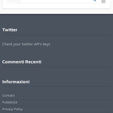
MER
Cielo Sereno
Ago12
GIO
Pioggia Leggera
Ago13
Twitter
Check your twitter API's keys
Commenti Recenti
Informazioni