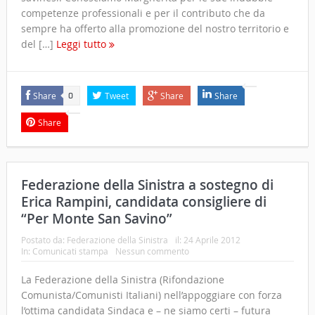
competenze professionali e per il contributo che da
sempre ha offerto alla promozione del nostro territorio e
del […]
Leggi tutto
Share
Tweet
Share
Share
0
Share
Federazione della Sinistra a sostegno di
Erica Rampini, candidata consigliere di
“Per Monte San Savino”
Postato da:
Federazione della Sinistra
il:
24 Aprile 2012
In:
Comunicati stampa
Nessun commento
La Federazione della Sinistra (Rifondazione
Comunista/Comunisti Italiani) nell’appoggiare con forza
l’ottima candidata Sindaca e – ne siamo certi – futura