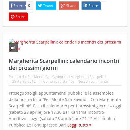
Share
Tweet
Share
Share
0
Share
Margherita Scarpellini: calendario incontri
dei prossimi giorni
Postato da:
Per Monte San Savino con Margherita Scarpellini
il:
28 Aprile 2012
In:
Comunicati stampa
Nessun commento
Proseguono gli appuntamenti pubblici e le assemblee
della nostra lista “Per Monte San Savino – Con Margherita
Scarpellini”. Ecco il calendario per i prossimi giorni: – oggi
(sabato 28 aprile) ore 18.30 Bar Karisma incontro-
Aperitivo – oggi (sabato 28 aprile) ore 21.15 Assemblea
Pubblica Le Fonti (presso Bar)
Leggi tutto