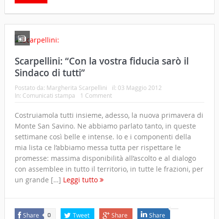
Scarpellini: “Con la vostra fiducia sarò il
Sindaco di tutti”
Postato da:
Margherita Scarpellini
il:
03 Maggio 2012
In:
Comunicati stampa
1 Comment
Costruiamola tutti insieme, adesso, la nuova primavera di
Monte San Savino. Ne abbiamo parlato tanto, in queste
settimane così belle e intense. Io e i componenti della
mia lista ce l’abbiamo messa tutta per rispettare le
promesse: massima disponibilità all’ascolto e al dialogo
con assemblee in tutto il territorio, in tutte le frazioni, per
un grande […]
Leggi tutto
Share
Tweet
Share
Share
0