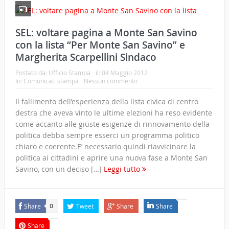
SEL: voltare pagina a Monte San Savino
con la lista “Per Monte San Savino” e
Margherita Scarpellini Sindaco
Postato da:
Ufficio Stampa
il:
04 Maggio 2012
In:
Comunicati stampa
Nessun commento
Il fallimento dell’esperienza della lista civica di centro
destra che aveva vinto le ultime elezioni ha reso evidente
come accanto alle giuste esigenze di rinnovamento della
politica debba sempre esserci un programma politico
chiaro e coerente.E’ necessario quindi riavvicinare la
politica ai cittadini e aprire una nuova fase a Monte San
Savino, con un deciso […]
Leggi tutto
Share
Tweet
Share
Share
0
Share