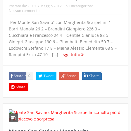
Postato da:
-
il:
07 Maggio 2012
In:
Uncategorized
Nessun commento
“Per Monte San Savino” con Margherita Scarpellini 1 –
Borri Manola 26 2 – Brandini Gianpiero 226 3 –
Cucchiarale Francesco 24 4 – Gentile Gianluca 88 5 –
Ginepri Giuseppe 190 6 – Giombetti Benedetta 50 7 –
Lodovichi Stefano 17 8 – Maina Alessio Clemente 68 9 –
Rampini Erica 47 10 – […]
Leggi tutto
Share
Tweet
Share
Share
0
Share