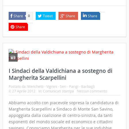
Share
Tweet
Share
Share
0
Share
I Sindaci della Valdichiana a sostegno di
Margherita Scarpellini
Postato da:
Menchetti - Vignini - Seri - Parigi - Barbagli
il:
27 Aprile 2012
In:
Comunicati stampa
Nessun commento
Abbiamo accolto con piacevole sopresa la candidatura di
Margherita Scarpellini a Sindaco di Monte San Savino,
appoggiata dalla coalizione di centro-sinistra, da tanti
esponenti del mondo sociale ed economico e cittadini
savinesi. Conosciamo Margherita per le sue indubbie