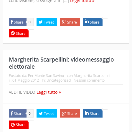
condivisione, si svolgerà in […]
Leggi tutto
Share
Tweet
Share
Share
0
Share
Margherita Scarpellini: videomessaggio
elettorale
Postato da:
Per Monte San Savino - con Margherita Scarpellini
il:
01 Maggio 2012
In:
Uncategorized
Nessun commento
VEDI IL VIDEO
Leggi tutto
Share
Tweet
Share
Share
0
Share