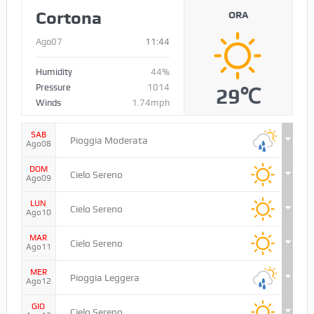
Cortona
ORA
Ago07
11:44
Humidity
44%
Pressure
1014
29℃
Winds
1.74mph
SAB
Pioggia Moderata
Ago08
DOM
Cielo Sereno
Ago09
LUN
Cielo Sereno
Ago10
MAR
Cielo Sereno
Ago11
MER
Pioggia Leggera
Ago12
GIO
Cielo Sereno