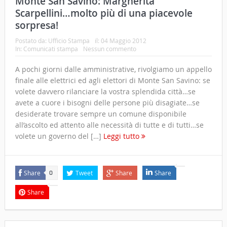
Monte San Savino: Margherita
Scarpellini…molto più di una piacevole
sorpresa!
Postato da:
Ufficio Stampa
il:
04 Maggio 2012
In:
Comunicati stampa
Nessun commento
A pochi giorni dalle amministrative, rivolgiamo un appello
finale alle elettrici ed agli elettori di Monte San Savino: se
volete davvero rilanciare la vostra splendida città…se
avete a cuore i bisogni delle persone più disagiate…se
desiderate trovare sempre un comune disponibile
all’ascolto ed attento alle necessità di tutte e di tutti…se
volete un governo del […]
Leggi tutto
Share
Tweet
Share
Share
0
Share