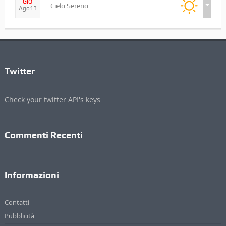
MAR
Cielo Sereno
Ago11
MER
Pioggia Leggera
Ago12
GIO
Cielo Sereno
Ago13
Twitter
Check your twitter API's keys
Commenti Recenti