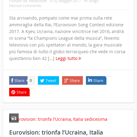
Postato da:
Redazione
il:
02 Maggio 2017
In:
Blogs
Nessun commento
Sta arrivando, pompato come mai prima sulla rete
ammiraglia della Rai, l’Eurovision Song Contest edizione
2017. A Kyev, Ucraina, nazione vincitrice nel 2016, andrà
in scena “la Champions League della musica”, l’evento
televisivo con più spettatori al mondo, la gara musicale
più famosa di tutto il globo terracqueo che vede in corsa
quest’anno ben 42 […]
Leggi tutto
Share
Tweet
Share
Share
0
Share
Eurovision: trionfa l’Ucraina, Italia