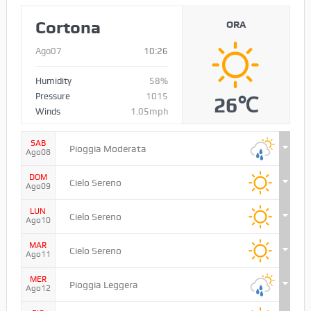
19 Novembre 2022
METEO
Cortona
ORA
Ago07
10:26
Humidity
58%
Pressure
1015
26℃
Winds
1.05mph
SAB
Pioggia Moderata
Ago08
DOM
Cielo Sereno
Ago09
LUN
Cielo Sereno
Ago10