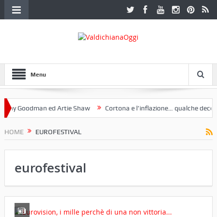
Menu
oodman ed Artie Shaw
Cortona e l’inflazione… qualche decennio fa (
uria. Una mostra a Palazzo Ferretti a Cortona e un libro
HOME
EUROFESTIVAL
eurofestival