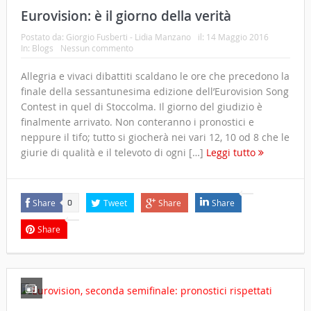
Eurovision: è il giorno della verità
Postato da:
Giorgio Fusberti - Lidia Manzano
il:
14 Maggio 2016
In:
Blogs
Nessun commento
Allegria e vivaci dibattiti scaldano le ore che precedono la
finale della sessantunesima edizione dell’Eurovision Song
Contest in quel di Stoccolma. Il giorno del giudizio è
finalmente arrivato. Non conteranno i pronostici e
neppure il tifo; tutto si giocherà nei vari 12, 10 od 8 che le
giurie di qualità e il televoto di ogni […]
Leggi tutto
Share
Tweet
Share
Share
0
Share