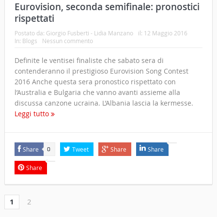
Eurovision, seconda semifinale: pronostici
rispettati
Postato da:
Giorgio Fusberti - Lidia Manzano
il:
12 Maggio 2016
In:
Blogs
Nessun commento
Definite le ventisei finaliste che sabato sera di
contenderanno il prestigioso Eurovision Song Contest
2016 Anche questa sera pronostico rispettato con
l’Australia e Bulgaria che vanno avanti assieme alla
discussa canzone ucraina. L’Albania lascia la kermesse.
Leggi tutto
Share
Tweet
Share
Share
0
Share
1
2