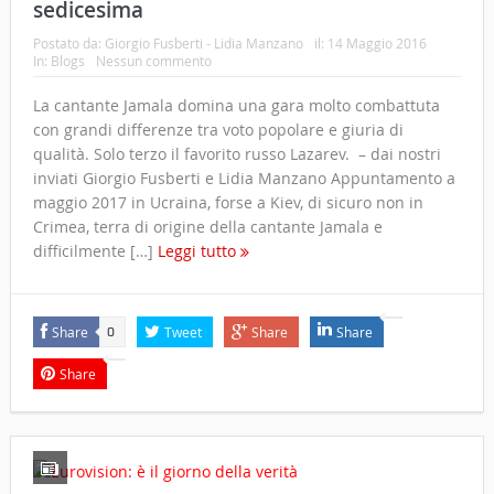
sedicesima
Postato da:
Giorgio Fusberti - Lidia Manzano
il:
14 Maggio 2016
In:
Blogs
Nessun commento
La cantante Jamala domina una gara molto combattuta
con grandi differenze tra voto popolare e giuria di
qualità. Solo terzo il favorito russo Lazarev. – dai nostri
inviati Giorgio Fusberti e Lidia Manzano Appuntamento a
maggio 2017 in Ucraina, forse a Kiev, di sicuro non in
Crimea, terra di origine della cantante Jamala e
difficilmente […]
Leggi tutto
Share
Tweet
Share
Share
0
Share