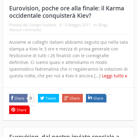
Eurovision, poche ore alla finale: il Karma
occidentale conquisterà Kiev?
Postato da:
Giorgio Fusberti
il:
13 Maggio 2017
In:
Blogs
Nessun commento
Assieme ai colleghi italiani abbiamo seguito qui nella sala
stampa a Kiev le 3 ore e mezza di prova generale con
l’esibizione di tutti i 26 finalisti con le coreografie
definitive. Ci siamo quasi e attendiamo in modo
spasmodico l’adrenalina che ci regaleranno le votazioni di
questa notte, che per noi a Kiev è ancora […]
Leggi tutto
Share
Tweet
Share
Share
0
Share
Eurovision, dal nostro inviato speciale a