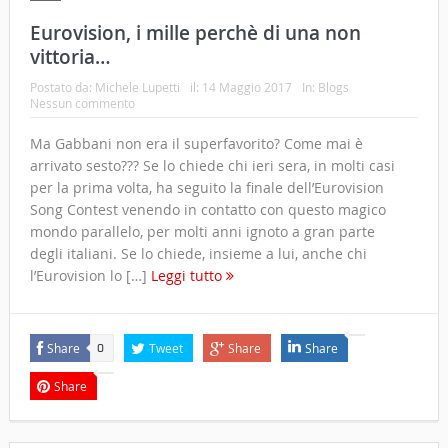
Eurovision, i mille perchè di una non
vittoria…
Postato da:
Michele Lupetti
il:
14 Maggio 2017
In:
Blogs
Nessun commento
Ma Gabbani non era il superfavorito? Come mai è
arrivato sesto??? Se lo chiede chi ieri sera, in molti casi
per la prima volta, ha seguito la finale dell’Eurovision
Song Contest venendo in contatto con questo magico
mondo parallelo, per molti anni ignoto a gran parte
degli italiani. Se lo chiede, insieme a lui, anche chi
l’Eurovision lo […]
Leggi tutto
Share
Tweet
Share
Share
0
Share