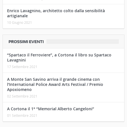
13 Agosto 2021
Un’indimenticabile serata “horror” fra la
Fortezza e il Poggio di Cortona, anno 1972…
10 Luglio 2021
Enrico Lavagnino, architetto colto dalla sensibilità
artigianale
10 Giugno 2021
PROSSIMI EVENTI
“Spartaco il Ferroviere”, a Cortona il libro su Spartaco
Lavagnini
17 Settembre 2021
A Monte San Savino arriva il grande cinema con
l’International Police Award Arts Festival / Premio
Apoxiomeno