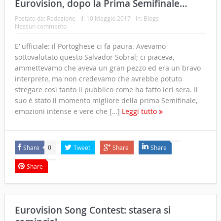
Eurovision, dopo la Prima Semifinale…
Postato da:
Redazione
il:
10 Maggio 2017
In:
Blogs
Nessun commento
E’ ufficiale: il Portoghese ci fa paura. Avevamo
sottovalutato questo Salvador Sobral; ci piaceva,
ammettevamo che aveva un gran pezzo ed era un bravo
interprete, ma non credevamo che avrebbe potuto
stregare così tanto il pubblico come ha fatto ieri sera. Il
suo è stato il momento migliore della prima Semifinale,
emozioni intense e vere che […]
Leggi tutto
Share
Tweet
Share
Share
0
Share
Eurovision Song Contest: stasera si