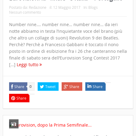
Postato da:
Redazione
il:
12 Maggio 2017
In:
Blogs
Nessun commento
Number nine…. number nine… number nine… da ieri
notte abbiamo in testa l’inquietante voce del brano (più
che altro un collage di suoni) Revolution 9 dei Beatles.
Perchè? Perchè a Francesco Gabbani è toccato il nono
posto in ordine di esibizione fra i 26 che canteranno nella
finale di sabato sera dell’Eurovision Song Contest 2017
[…]
Leggi tutto
Share
Tweet
Share
Share
0
Share