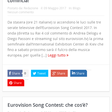
comincia!
Postato da:
Redazione
il:
09 Maggio 2017
In:
Blogs
Nessun commento
Da stasera (ore 21 italiane) si accendono le luci sulle tre
serate televisive dell’Eurovision Song Contest 2017. In
onda (diretta su Rai 4 col commento di Andrea Delogu e
Diego Passoni e streaming sul sito eurovision.tv) la prima
semifinale dall’International Exhibition Center di Kiev che
fino a sabato prossimo sarà il fulcro della musica
europea, per quella […]
Leggi tutto
Share
Tweet
Share
Share
0
Share
Eurovision Song Contest: che cos’è?