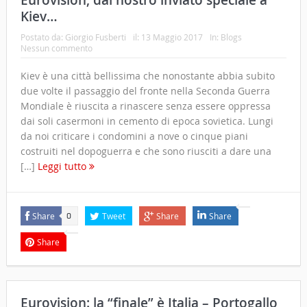
Kiev…
Postato da:
Giorgio Fusberti
il:
13 Maggio 2017
In:
Blogs
Nessun commento
Kiev è una città bellissima che nonostante abbia subito
due volte il passaggio del fronte nella Seconda Guerra
Mondiale è riuscita a rinascere senza essere oppressa
dai soli casermoni in cemento di epoca sovietica. Lungi
da noi criticare i condomini a nove o cinque piani
costruiti nel dopoguerra e che sono riusciti a dare una
[…]
Leggi tutto
Share
Tweet
Share
Share
0
Share
Eurovision: la “finale” è Italia – Portogallo