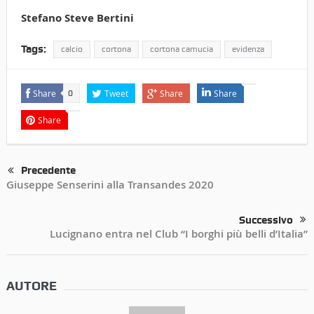
Stefano Steve Bertini
Tags:
calcio
cortona
cortona camucia
evidenza
Share
Tweet
Share
Share
0
Share
Precedente
Giuseppe Senserini alla Transandes 2020
Successivo
Lucignano entra nel Club “I borghi più belli d’Italia”
AUTORE