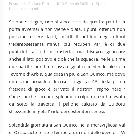
Postato da:
Stefano Bertini
il:
13 Gennaio 2020
In:
Sport
Nessun commento
Se non si segna, non si vince e se da quattro partite la
porta avversaria non viene violata, i punti ottenuti non
possono essere tanti, infatti il bottino degli ultimi
trecentosessanta minuti più recuperi vari è di due
punticini raccolti in trasferta, ma bisogna guardare
anche il lato positivo e cioè che la squadra, nelle ultime
due partite, non ha incassato goal concedendo niente a
Taverne d’ Arbia, qualcosa in più a San Quirico, ma dove
non sono arrivati i difensori, oggi, al 43’ della prima
frazione di gioco è arrivato il nostro” ragno nero “
Caneschi che con uno splendido colpo di reni ha levato
da sotto la traversa il pallone calciato da Guidotti
strozzando in gola l’ urlo dei sostenitori senesi.
Splendida giornata a San Quirico nella meravigliosa Val
d’ Orcia, cielo terso e temperatura non delle peggiori. Vi