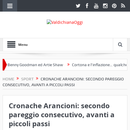
Menu
Benny Goodman ed Artie Shaw
Cortona e l’inflazione… qualche dece
club Etruria. Una mostra a Palazzo Ferretti a Cortona e un libro
HOME
SPORT
CRONACHE ARANCIONI: SECONDO PAREGGIO
CONSECUTIVO, AVANTI A PICCOLI PASSI
Cronache Arancioni: secondo
pareggio consecutivo, avanti a
piccoli passi