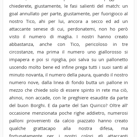
chiederete, giustamente, le fasi salienti del match: un
goal annullato per parte, giustamente, per fuorigioco al
nostro Tico, ahi per lui, ancora a secco ed ad un
attaccante senese di cui, perdonatemi, non ho però
visto il numero di maglia. I nostri hanno creato
abbastanza, anche con Tico, pericoloso in tre
circostanze, ma prima il numero uno giallorosso si
impapera e poi si ripiglia, poi salva su un pallonetto
uscendo molto bene ed infine prega tutti i suoi santi al
minuto novanta, il numero della paura, quando il nostro
numero nove, dalla linea di fondo butta un pallone in
mezzo che chiede solo di essere spinto in rete ma ciò,
ahinoi, non accade, con le preghiere esaudite da parte
del buon Borghi. E da parte del San Quirico? Oltre all’
occasione menzionata poche righe addietro, numerosi
palloni provenienti da calcio piazzato hanno creato
qualche grattacapo alla nostra difesa, ma
fortunatamente per i nostri colori gli attaccanti