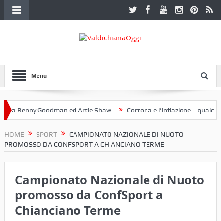
Menu
a Benny Goodman ed Artie Shaw
Cortona e l’inflazione… qualche dec
toclub Etruria. Una mostra a Palazzo Ferretti a Cortona e un libro
HOME
SPORT
CAMPIONATO NAZIONALE DI NUOTO
PROMOSSO DA CONFSPORT A CHIANCIANO TERME
Campionato Nazionale di Nuoto
promosso da ConfSport a
Chianciano Terme