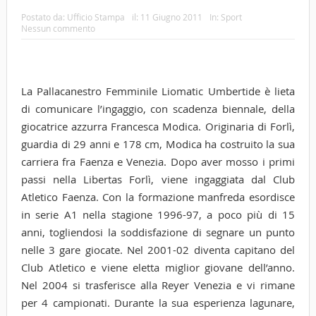
Postato da:
Ufficio Stampa
il:
11 Giugno 2011
In:
Sport
Nessun commento
La Pallacanestro Femminile Liomatic Umbertide è lieta
di comunicare l’ingaggio, con scadenza biennale, della
giocatrice azzurra Francesca Modica. Originaria di Forlì,
guardia di 29 anni e 178 cm, Modica ha costruito la sua
carriera fra Faenza e Venezia. Dopo aver mosso i primi
passi nella Libertas Forlì, viene ingaggiata dal Club
Atletico Faenza. Con la formazione manfreda esordisce
in serie A1 nella stagione 1996-97, a poco più di 15
anni, togliendosi la soddisfazione di segnare un punto
nelle 3 gare giocate.
Nel 2001-02 diventa capitano del
Club Atletico e viene eletta miglior giovane dell’anno.
Nel 2004 si trasferisce alla Reyer Venezia e vi rimane
per 4 campionati. Durante la sua esperienza lagunare,