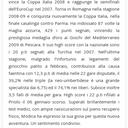
vince la Coppa Italia 2008 e raggiunge le semifinali
dell’EuroCup nel 2007. Torna in Romagna nella stagione
2008-09 e conquista nuovamente la Coppa Italia, nella
finale casalinga contro Parma. Ha indossato 87 volte la
maglia azzurra, 429 i punti segnati, vincendo la
prestigiosa medaglia d’oro ai Giochi del Mediterraneo
2009 di Pescara. Il suo high score con la nazionale sono
i 20 p.ti segnati alla Turchia nel 2007. Nell’ultima
stagione, malgrado l’infortunio ai legamenti del
ginocchio patito a febbraio, contribuisce alla causa
faentina con 12,3 p.ti di media nelle 22 gare disputate, il
39,2% nelle triple (la neo-umbertidese è una grande
specialista dai 6,75) ed il 74,1% nei liberi. Subisce inoltre
3,5 falli di media per gara. High score i 22 p.ti rifilati a
Priolo il 06 gennaio scorso. Superati brillantemente i
test medici, con ampie rassicurazioni sul pieno recupero
fisico, Modica ha espresso la sua gioia per questa nuova
avventura. Un sentimento condiviso.