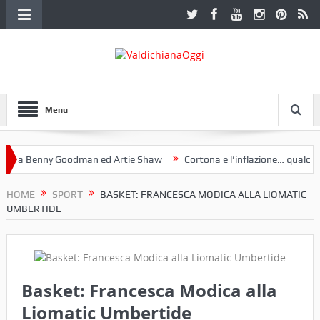
Menu
a Benny Goodman ed Artie Shaw
Cortona e l’inflazione… qualche de
toclub Etruria. Una mostra a Palazzo Ferretti a Cortona e un libro
HOME
SPORT
BASKET: FRANCESCA MODICA ALLA LIOMATIC
UMBERTIDE
Basket: Francesca Modica alla
Liomatic Umbertide