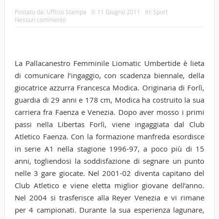
Postato da:
Ufficio Stampa
il:
11 Giugno 2011
In:
Sport
Nessun commento
La Pallacanestro Femminile Liomatic Umbertide è lieta
di comunicare l’ingaggio, con scadenza biennale, della
giocatrice azzurra Francesca Modica. Originaria di Forlì,
guardia di 29 anni e 178 cm, Modica ha costruito la sua
carriera fra Faenza e Venezia. Dopo aver mosso i primi
passi nella Libertas Forlì, viene ingaggiata dal Club
Atletico Faenza. Con la formazione manfreda esordisce
in serie A1 nella stagione 1996-97, a poco più di 15
anni, togliendosi la soddisfazione di segnare un punto
nelle 3 gare giocate.
Nel 2001-02 diventa capitano del
Club Atletico e viene eletta miglior giovane dell’anno.
Nel 2004 si trasferisce alla Reyer Venezia e vi rimane
per 4 campionati. Durante la sua esperienza lagunare,