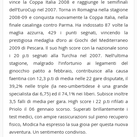
vince la Coppa Italia 2008 e raggiunge le semifinali
dell’EuroCup nel 2007. Torna in Romagna nella stagione
2008-09 e conquista nuovamente la Coppa Italia, nella
finale casalinga contro Parma. Ha indossato 87 volte la
maglia azzurra, 429 i punti segnati, vincendo la
prestigiosa medaglia d’oro ai Giochi del Mediterraneo
2009 di Pescara. Il suo high score con la nazionale sono
i 20 p.ti segnati alla Turchia nel 2007. Nell’ultima
stagione, malgrado l’infortunio ai legamenti del
ginocchio patito a febbraio, contribuisce alla causa
faentina con 12,3 p.ti di media nelle 22 gare disputate, il
39,2% nelle triple (la neo-umbertidese è una grande
specialista dai 6,75) ed il 74,1% nei liberi. Subisce inoltre
3,5 falli di media per gara. High score i 22 p.ti rifilati a
Priolo il 06 gennaio scorso. Superati brillantemente i
test medici, con ampie rassicurazioni sul pieno recupero
fisico, Modica ha espresso la sua gioia per questa nuova
avventura. Un sentimento condiviso.