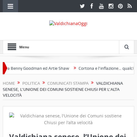
Menu
a Benny Goodman ed Artie Shaw
Cortona e l’inflazione… qualche dec
toclub Etruria. Una mostra a Palazzo Ferretti a Cortona e un libro
HOME
POLITICA
COMUNICATI STAMPA
VALDICHIANA
SENESE, L’UNIONE DEI COMUNI SOSTIENE CHIUSI PER L’ALTA
VELOCITÀ
Valdichiana senese, l’Unione dei