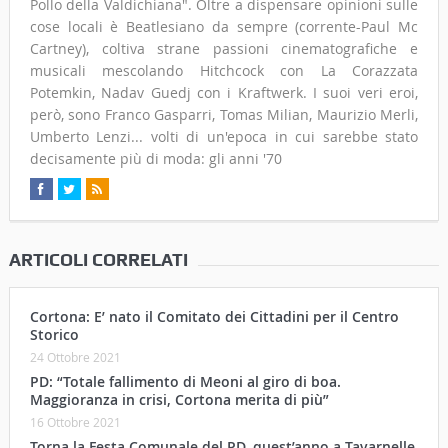
Pollo della Valdichiana". Oltre a dispensare opinioni sulle
cose locali è Beatlesiano da sempre (corrente-Paul Mc
Cartney), coltiva strane passioni cinematografiche e
musicali mescolando Hitchcock con La Corazzata
Potemkin, Nadav Guedj con i Kraftwerk. I suoi veri eroi,
però, sono Franco Gasparri, Tomas Milian, Maurizio Merli,
Umberto Lenzi... volti di un'epoca in cui sarebbe stato
decisamente più di moda: gli anni '70
ARTICOLI CORRELATI
Cortona: E’ nato il Comitato dei Cittadini per il Centro
Storico
24 Ottobre 2021
PD: “Totale fallimento di Meoni al giro di boa.
Maggioranza in crisi, Cortona merita di più”
16 Ottobre 2021
Torna la Festa Comunale del PD, quest’anno a Tavarnelle