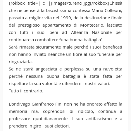
{rokbox title=| :: |}images/turenci.jpg{/rokbox}Chissà
che ne penserà la fascistissima contessa Maria Colleoni,
passata a miglior vita nel 1999, della destinazione finale
del prestigioso appartamento di Montecarlo, lasciato
con tutti i suoi beni ad Alleanza Nazionale per
continuare a combattere “una buona battaglia”.
Sarà rimasta sicuramente male perché i suoi beneficati
non hanno inviato neanche un fiore al suo funerale per
ringraziarla.
Se ne starà angosciata e perplessa su una nuvoletta
perché nessuna buona battaglia è stata fatta per
rispettare la sua volontà e difendere i nostri valori.
Tutto il contrario.
L’ondivago Gianfranco Fini non ne ha onorato affatto la
memoria ma, coprendosi di ridicolo, continua a
professare quotidianamente il suo antifascismo e a
prendere in giro i suoi elettori.