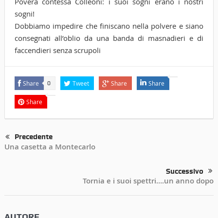
Povera contessa Colleoni: i suoi sogni erano i nostri
sogni!
Dobbiamo impedire che finiscano nella polvere e siano
consegnati all’oblio da una banda di masnadieri e di
faccendieri senza scrupoli
Share
Tweet
Share
Share
0
Share
Precedente
Una casetta a Montecarlo
Successivo
Tornia e i suoi spettri….un anno dopo
AUTORE