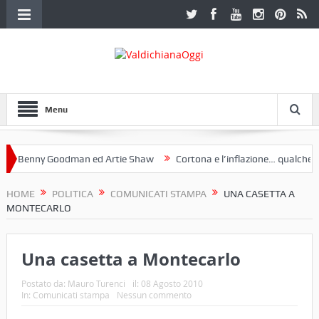
Menu
Benny Goodman ed Artie Shaw
Cortona e l’inflazione… qualche decen
club Etruria. Una mostra a Palazzo Ferretti a Cortona e un libro
HOME
POLITICA
COMUNICATI STAMPA
UNA CASETTA A
MONTECARLO
Una casetta a Montecarlo
Postato da:
Mauro Turenci
il:
08 Agosto 2010
In:
Comunicati stampa
Nessun commento