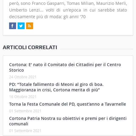
però, sono Franco Gasparri, Tomas Milian, Maurizio Merli,
Umberto Lenzi... volti di un'epoca in cui sarebbe stato
decisamente più di moda: gli anni '70
ARTICOLI CORRELATI
Cortona: E’ nato il Comitato dei Cittadini per il Centro
Storico
24 Ottobre 2021
PD: “Totale fallimento di Meoni al giro di boa.
Maggioranza in crisi, Cortona merita di più”
16 Ottobre 2021
Torna la Festa Comunale del PD, quest’anno a Tavarnelle
01 Settembre 2021
Cortona Patria Nostra su obiettivi e premi per i dirigenti
comunali
01 Settembre 2021