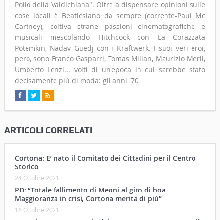
Pollo della Valdichiana". Oltre a dispensare opinioni sulle
cose locali è Beatlesiano da sempre (corrente-Paul Mc
Cartney), coltiva strane passioni cinematografiche e
musicali mescolando Hitchcock con La Corazzata
Potemkin, Nadav Guedj con i Kraftwerk. I suoi veri eroi,
però, sono Franco Gasparri, Tomas Milian, Maurizio Merli,
Umberto Lenzi... volti di un'epoca in cui sarebbe stato
decisamente più di moda: gli anni '70
ARTICOLI CORRELATI
Cortona: E’ nato il Comitato dei Cittadini per il Centro
Storico
24 Ottobre 2021
PD: “Totale fallimento di Meoni al giro di boa.
Maggioranza in crisi, Cortona merita di più”
16 Ottobre 2021