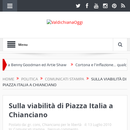
Menu
 a Benny Goodman ed Artie Shaw
Cortona e l’inflazione… qualche de
otoclub Etruria. Una mostra a Palazzo Ferretti a Cortona e un libro
HOME
POLITICA
COMUNICATI STAMPA
SULLA VIABILITÀ DI
PIAZZA ITALIA A CHIANCIANO
Sulla viabilità di Piazza Italia a
Chianciano
Postato da:
gr. cons, Chianciano per le libertà
il:
13 Luglio 2010
In:
Comunicati stampa
Nessun commento