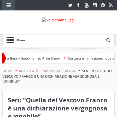
Menu
a Benny Goodman ed Artie Shaw
Cortona e l’inflazione… qualche de
otoclub Etruria. Una mostra a Palazzo Ferretti a Cortona e un libro
HOME
POLITICA
COMUNICATI STAMPA
SERI: “QUELLA DEL
VESCOVO FRANCO È UNA DICHIARAZIONE VERGOGNOSA E
IGNOBILE”
Seri: “Quella del Vescovo Franco
è una dichiarazione vergognosa
e ignobile”