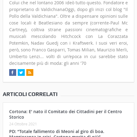
Colui che nel lontano 2006 ideò tutto questo. Fondatore e
proprietario di ValdichianaOggi, dopo gli inizi col blog "Il
Pollo della Valdichiana". Oltre a dispensare opinioni sulle
cose locali è Beatlesiano da sempre (corrente-Paul Mc
Cartney), coltiva strane passioni cinematografiche e
musicali mescolando Hitchcock con La Corazzata
Potemkin, Nadav Guedj con i Kraftwerk. I suoi veri eroi,
però, sono Franco Gasparri, Tomas Milian, Maurizio Merli,
Umberto Lenzi... volti di un'epoca in cui sarebbe stato
decisamente più di moda: gli anni '70
ARTICOLI CORRELATI
Cortona: E’ nato il Comitato dei Cittadini per il Centro
Storico
24 Ottobre 2021
PD: “Totale fallimento di Meoni al giro di boa.
Maggioranza in crisi, Cortona merita di più”