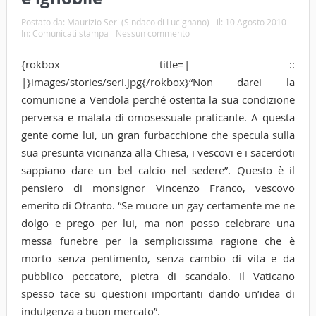
Postato da:
Maurizio Seri (Sindaco di Lucignano)
il:
10 Agosto 2010
In:
Comunicati stampa
Nessun commento
{rokbox title=| ::
|}images/stories/seri.jpg{/rokbox}“Non darei la
comunione a Vendola perché ostenta la sua condizione
perversa e malata di omosessuale praticante. A questa
gente come lui, un gran furbacchione che specula sulla
sua presunta vicinanza alla Chiesa, i vescovi e i sacerdoti
sappiano dare un bel calcio nel sedere”. Questo è il
pensiero di monsignor Vincenzo Franco, vescovo
emerito di Otranto. “Se muore un gay certamente me ne
dolgo e prego per lui, ma non posso celebrare una
messa funebre per la semplicissima ragione che è
morto senza pentimento, senza cambio di vita e da
pubblico peccatore, pietra di scandalo. Il Vaticano
spesso tace su questioni importanti dando un’idea di
indulgenza a buon mercato”.