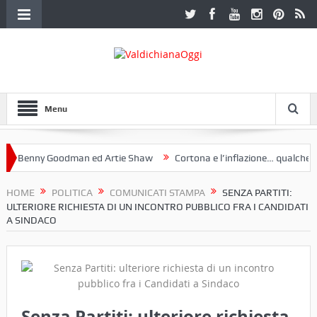
Menu
Benny Goodman ed Artie Shaw
Cortona e l’inflazione… qualche dece
oclub Etruria. Una mostra a Palazzo Ferretti a Cortona e un libro
HOME
POLITICA
COMUNICATI STAMPA
SENZA PARTITI:
ULTERIORE RICHIESTA DI UN INCONTRO PUBBLICO FRA I CANDIDATI
A SINDACO
Senza Partiti: ulteriore richiesta