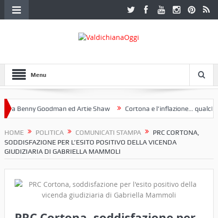
Menu
a Benny Goodman ed Artie Shaw
Cortona e l’inflazione… qualche de
toclub Etruria. Una mostra a Palazzo Ferretti a Cortona e un libro
HOME
POLITICA
COMUNICATI STAMPA
PRC CORTONA,
SODDISFAZIONE PER L’ESITO POSITIVO DELLA VICENDA
GIUDIZIARIA DI GABRIELLA MAMMOLI
PRC Cortona, soddisfazione per