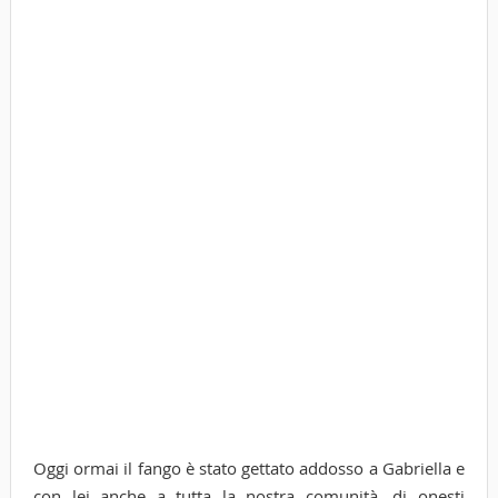
Oggi ormai il fango è stato gettato addosso a Gabriella e
con lei anche a tutta la nostra comunità, di onesti