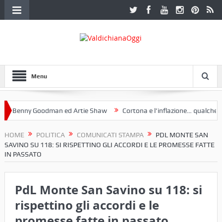
Menu
Benny Goodman ed Artie Shaw
Cortona e l’inflazione… qualche decen
club Etruria. Una mostra a Palazzo Ferretti a Cortona e un libro
HOME
POLITICA
COMUNICATI STAMPA
PDL MONTE SAN
SAVINO SU 118: SI RISPETTINO GLI ACCORDI E LE PROMESSE FATTE
IN PASSATO
PdL Monte San Savino su 118: si
rispettino gli accordi e le
promesse fatte in passato