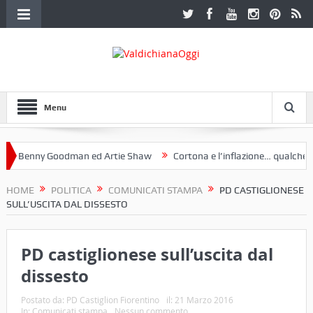
Menu
Benny Goodman ed Artie Shaw
Cortona e l’inflazione… qualche dece
club Etruria. Una mostra a Palazzo Ferretti a Cortona e un libro
HOME
POLITICA
COMUNICATI STAMPA
PD CASTIGLIONESE
SULL’USCITA DAL DISSESTO
PD castiglionese sull’uscita dal
dissesto
Postato da:
PD Castiglion Fiorentino
il:
21 Marzo 2016
In:
Comunicati stampa
Nessun commento