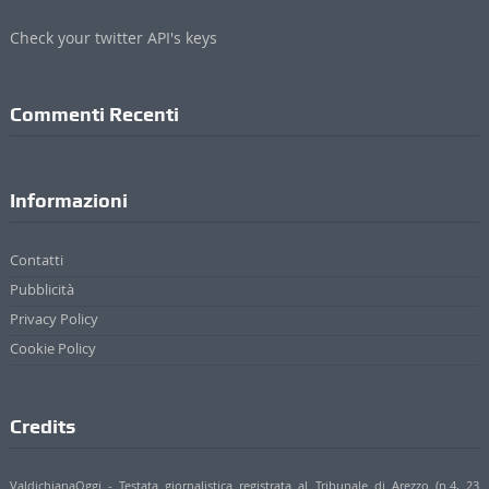
Check your twitter API's keys
Commenti Recenti
Informazioni
Contatti
Pubblicità
Privacy Policy
Cookie Policy
Credits
ValdichianaOggi - Testata giornalistica registrata al Tribunale di Arezzo (n.4, 23