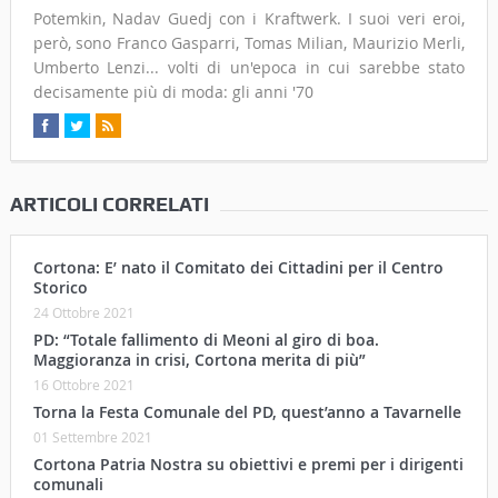
Potemkin, Nadav Guedj con i Kraftwerk. I suoi veri eroi,
però, sono Franco Gasparri, Tomas Milian, Maurizio Merli,
Umberto Lenzi... volti di un'epoca in cui sarebbe stato
decisamente più di moda: gli anni '70
ARTICOLI CORRELATI
Cortona: E’ nato il Comitato dei Cittadini per il Centro
Storico
24 Ottobre 2021
PD: “Totale fallimento di Meoni al giro di boa.
Maggioranza in crisi, Cortona merita di più”
16 Ottobre 2021
Torna la Festa Comunale del PD, quest’anno a Tavarnelle
01 Settembre 2021
Cortona Patria Nostra su obiettivi e premi per i dirigenti
comunali