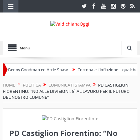
Menu
Benny Goodman ed Artie Shaw
Cortona e l’inflazione… qualche dece
club Etruria. Una mostra a Palazzo Ferretti a Cortona e un libro
HOME
POLITICA
COMUNICATI STAMPA
PD CASTIGLION
FIORENTINO: “NO ALLE DIVISIONI, SÌ AL LAVORO PER IL FUTURO
DEL NOSTRO COMUNE”
PD Castiglion Fiorentino: “No