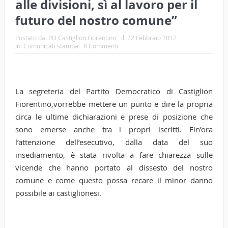
alle divisioni, sì al lavoro per il
futuro del nostro comune”
Postato da:
PD Castiglion Fiorentino
il:
22 Febbraio 2012
In:
Comunicati stampa
8 Commenti
La segreteria del Partito Democratico di Castiglion
Fiorentino,vorrebbe mettere un punto e dire la propria
circa le ultime dichiarazioni e prese di posizione che
sono emerse anche tra i propri iscritti. Fin’ora
l’attenzione dell’esecutivo, dalla data del suo
insediamento, è stata rivolta a fare chiarezza sulle
vicende che hanno portato al dissesto del nostro
comune e come questo possa recare il minor danno
possibile ai castiglionesi.