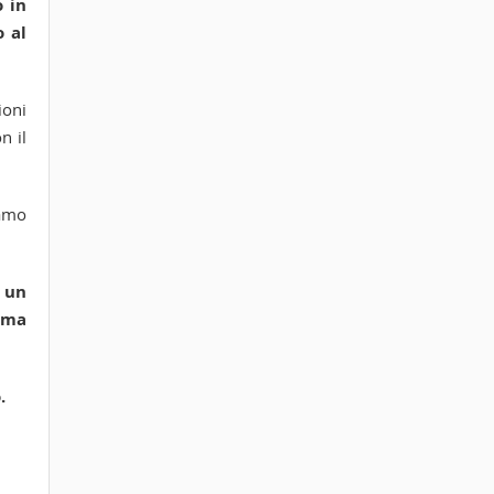
o in
o al
ioni
n il
iamo
i un
ima
.