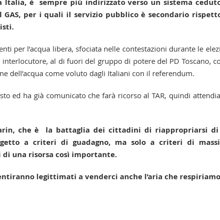
a Italia, è sempre più indirizzato verso un sistema cedut
GAS, per i quali il servizio pubblico è secondario rispett
sti.
ti per l’acqua libera, sfociata nelle contestazioni durante le elez
nterlocutore, al di fuori del gruppo di potere del PD Toscano, co
one dell’acqua come voluto dagli Italiani con il referendum.
tosto ed ha già comunicato che farà ricorso al TAR, quindi attend
rin, che è la battaglia dei cittadini di riappropriarsi d
ggetto a criteri di guadagno, ma solo a criteri di mass
i di una risorsa così importante.
ntiranno legittimati a venderci anche l’aria che respiriamo