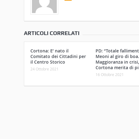
ARTICOLI CORRELATI
Cortona: E’ nato il
PD: “Totale falliment
Comitato dei Cittadini per
Meoni al giro di boa
il Centro Storico
Maggioranza in crisi
Cortona merita di pi
24 Ottobre 2021
16 Ottobre 2021