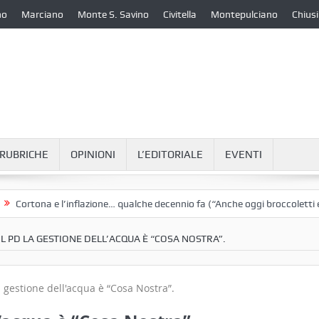
no
Marciano
Monte S. Savino
Civitella
Montepulciano
Chiusi
RUBRICHE
OPINIONI
L’EDITORIALE
EVENTI
a e l’inflazione… qualche decennio fa (“Anche oggi broccoletti e patate”
IL PD LA GESTIONE DELL’ACQUA È “COSA NOSTRA”.