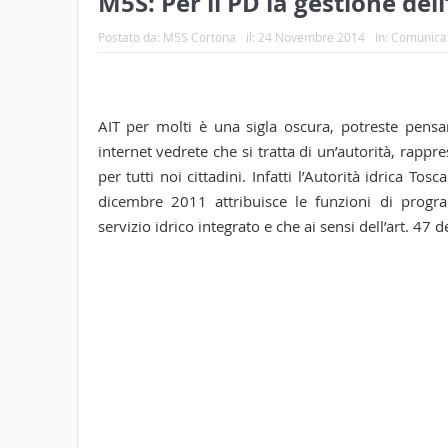
M5S: Per il PD la gestione del
Postato da:
M5S Cortona
il:
24 Novembre 2014
In:
Comunicat
AIT per molti è una sigla oscura, potreste pensa
internet vedrete che si tratta di un’autorità, rapp
per tutti noi cittadini. Infatti l’Autorità idrica To
dicembre 2011 attribuisce le funzioni di program
servizio idrico integrato e che ai sensi dell’art. 47