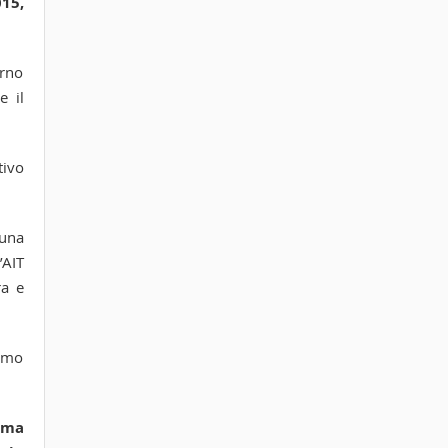
15,
orno
e il
tivo
 una
’AIT
ra e
iamo
ema