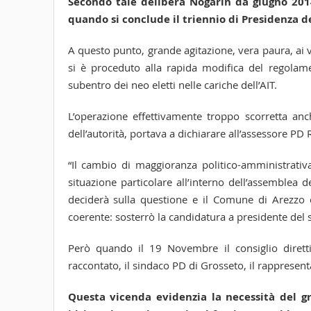
Secondo tale delibera Nogarin da giugno 2014
quando si conclude il triennio di Presidenza 
A questo punto, grande agitazione, vera paura, ai ver
si è proceduto alla rapida modifica del regolamen
subentro dei neo eletti nelle cariche dell’AIT.
L’operazione effettivamente troppo scorretta anc
dell’autorità, portava a dichiarare all’assessore PD
“Il cambio di maggioranza politico-amministrativ
situazione particolare all’interno dell’assemblea del
deciderà sulla questione e il Comune di Arezzo 
coerente: sosterrò la candidatura a presidente del
Però quando il 19 Novembre il consiglio dirett
raccontato, il sindaco PD di Grosseto, il rappres
Questa vicenda evidenzia la necessità del gr