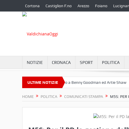
Cortona
Castiglion F.no
Arezzo
Foiano
Lucigna
NOTIZIE
CRONACA
SPORT
POLITICA
bre a Camucia?
ULTIME NOTIZIE
Omaggio a Benny Goodman ed Artie Shaw
Corton
HOME
POLITICA
COMUNICATI STAMPA
M5S: PER 