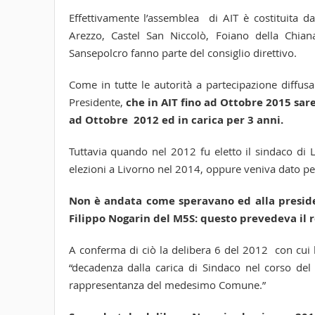
Effettivamente l’assemblea di AIT è costituita d
Arezzo, Castel San Niccolò, Foiano della Chian
Sansepolcro fanno parte del consiglio direttivo.
Come in tutte le autorità a partecipazione diffusa
Presidente,
che in AIT fino ad Ottobre 2015 sare
ad Ottobre 2012 ed in carica per 3 anni.
Tuttavia quando nel 2012 fu eletto il sindaco di 
elezioni a Livorno nel 2014, oppure veniva dato per
Non è andata come speravano ed alla preside
Filippo Nogarin del M5S: questo prevedeva il r
A conferma di ciò la delibera 6 del 2012 con cui l’
“decadenza dalla carica di Sindaco nel corso del 
rappresentanza del medesimo Comune.”