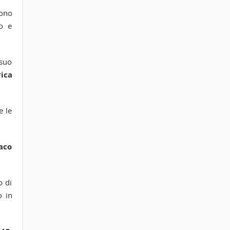
sono
zo e
 suo
rica
e le
aco
o di
o in