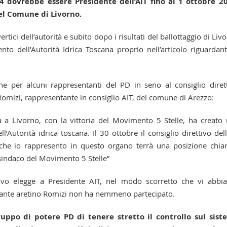
 dovrebbe essere Presidente dell’AIT fino al 1 ottobre 20
del Comune di Livorno.
tici dell’autorità e subito dopo i risultati del ballottaggio di Liv
to dell’Autorità Idrica Toscana proprio nell’articolo riguardant
he per alcuni rappresentanti del PD in seno al consiglio diret
 Romizi, rappresentante in consiglio AIT, del comune di Arezzo:
a a Livorno, con la vittoria del Movimento 5 Stelle, ha creato
l’Autorità idrica toscana. Il 30 ottobre il consiglio direttivo dell
che io rappresento in questo organo terrà una posizione chia
 sindaco del Movimento 5 Stelle”
ivo elegge a Presidente AIT, nel modo scorretto che vi abb
entante aretino Romizi non ha nemmeno partecipato.
uppo di potere PD di tenere stretto il controllo sul sist