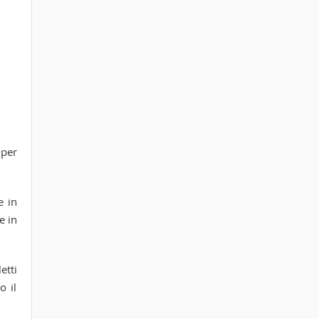
 per
e in
e in
etti
o il