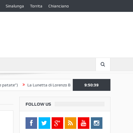
Sinalunga
Torrita
Chianciano
)
La Lunetta di Lorenzo Berrettini lascia il Convento di S. Chiara per 
9:50:40
FOLLOW US