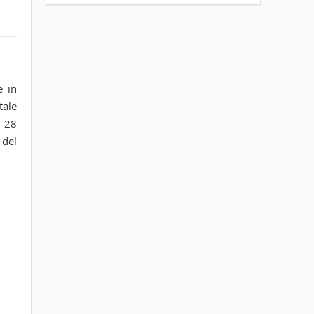
e in
tale
l 28
 del