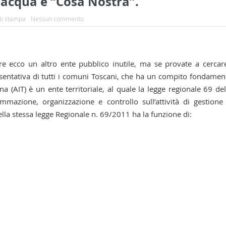
l’acqua è “Cosa Nostra”.
i stampa
Nessun commento
re ecco un altro ente pubblico inutile, ma se provate a cercar
resentativa di tutti i comuni Toscani, che ha un compito fondamen
scana (AIT) è un ente territoriale, al quale la legge regionale 69 de
mazione, organizzazione e controllo sull’attività di gestione
 della stessa legge Regionale n. 69/2011 ha la funzione di: