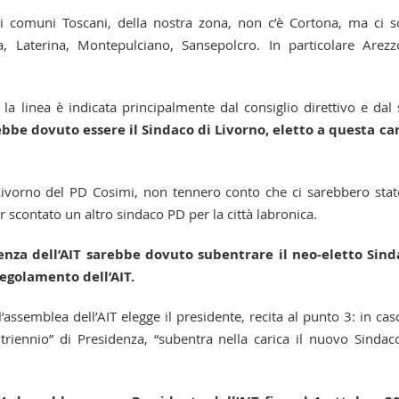
ai comuni Toscani, della nostra zona, non c’è Cortona, ma ci 
a, Laterina, Montepulciano, Sansepolcro. In particolare Arez
 la linea è indicata principalmente dal consiglio direttivo e dal
bbe dovuto essere il Sindaco di Livorno, eletto a questa ca
Livorno del PD Cosimi, non tennero conto che ci sarebbero stat
 scontato un altro sindaco PD per la città labronica.
nza dell’AIT sarebbe dovuto subentrare il neo-eletto Sind
egolamento dell’AIT.
assemblea dell’AIT elegge il presidente, recita al punto 3: in cas
triennio” di Presidenza, “subentra nella carica il nuovo Sindac