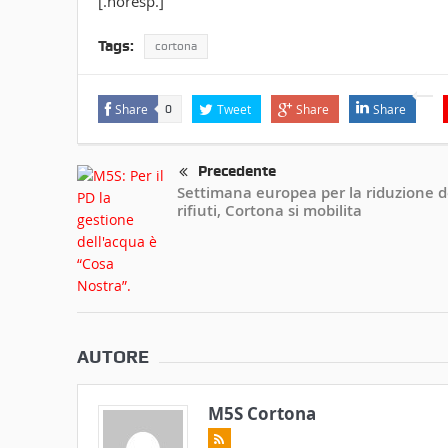
[.noresp.]
Tags:
cortona
Share
Tweet
Share
Share
0
Precedente
Settimana europea per la riduzione d
rifiuti, Cortona si mobilita
AUTORE
M5S Cortona