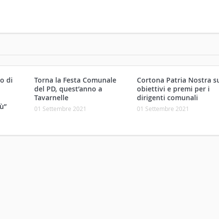
o di
Torna la Festa Comunale
Cortona Patria Nostra s
.
del PD, quest’anno a
obiettivi e premi per i
,
Tavarnelle
dirigenti comunali
ù”
01 Settembre 2021
01 Settembre 2021