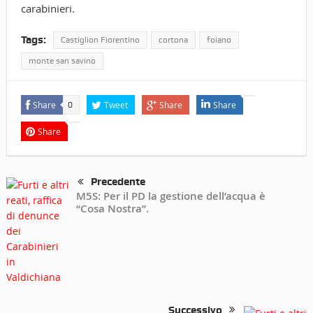
carabinieri.
Tags:
Castiglion Fiorentino
cortona
foiano
monte san savino
Share
Tweet
Share
Share
0
Share
Precedente
M5S: Per il PD la gestione dell’acqua è
“Cosa Nostra”.
Successivo