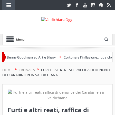
Menu
 Benny Goodman ed Artie Shaw
Cortona e l’inflazione… qualche dece
oclub Etruria. Una mostra a Palazzo Ferretti a Cortona e un libro
HOME
CRONACA
FURTI E ALTRI REATI, RAFFICA DI DENUNCE
DEI CARABINIERI IN VALDICHIANA
Furti e altri reati, raffica di