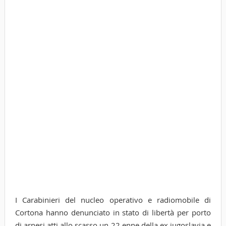
I Carabinieri del nucleo operativo e radiomobile di
Cortona hanno denunciato in stato di libertà per porto
di arnesi atti allo scasso un 22 enne della ex jugoslavia e