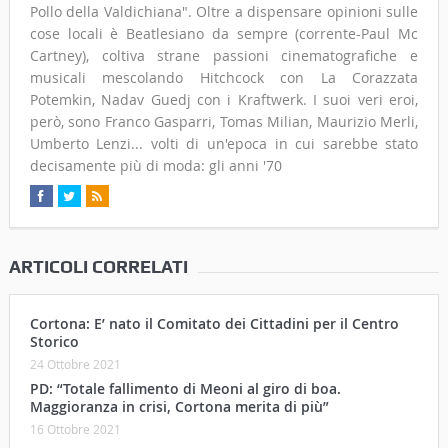
Pollo della Valdichiana". Oltre a dispensare opinioni sulle
cose locali è Beatlesiano da sempre (corrente-Paul Mc
Cartney), coltiva strane passioni cinematografiche e
musicali mescolando Hitchcock con La Corazzata
Potemkin, Nadav Guedj con i Kraftwerk. I suoi veri eroi,
però, sono Franco Gasparri, Tomas Milian, Maurizio Merli,
Umberto Lenzi... volti di un'epoca in cui sarebbe stato
decisamente più di moda: gli anni '70
ARTICOLI CORRELATI
Cortona: E’ nato il Comitato dei Cittadini per il Centro
Storico
24 Ottobre 2021
PD: “Totale fallimento di Meoni al giro di boa.
Maggioranza in crisi, Cortona merita di più”
16 Ottobre 2021