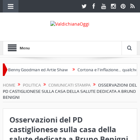
Menu
 Benny Goodman ed Artie Shaw
Cortona e l’inflazione… qualche dece
oclub Etruria. Una mostra a Palazzo Ferretti a Cortona e un libro
HOME
POLITICA
COMUNICATI STAMPA
OSSERVAZIONI DEL
PD CASTIGLIONESE SULLA CASA DELLA SALUTE DEDICATA A BRUNO
BENIGNI
Osservazioni del PD
castiglionese sulla casa della
salute dedicata a Bruno Benigni