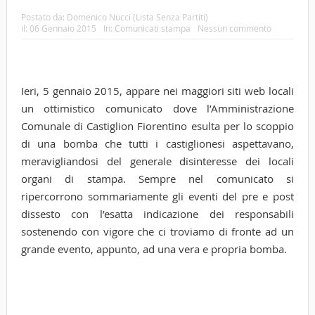
Postato da:
Domenico Nucci (Lista Senza Partiti)
il:
06 Gennaio 2015
In:
Comunicati stampa
Nessun commento
Ieri, 5 gennaio 2015, appare nei maggiori siti web locali
un ottimistico comunicato dove l’Amministrazione
Comunale di Castiglion Fiorentino esulta per lo scoppio
di una bomba che tutti i castiglionesi aspettavano,
meravigliandosi del generale disinteresse dei locali
organi di stampa. Sempre nel comunicato si
ripercorrono sommariamente gli eventi del pre e post
dissesto con l’esatta indicazione dei responsabili
sostenendo con vigore che ci troviamo di fronte ad un
grande evento, appunto, ad una vera e propria bomba.