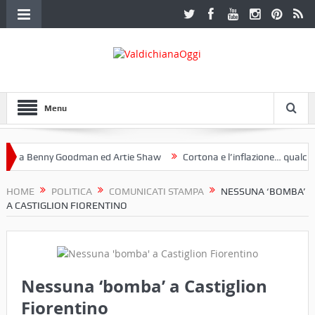
Menu
 a Benny Goodman ed Artie Shaw
Cortona e l’inflazione… qualche d
otoclub Etruria. Una mostra a Palazzo Ferretti a Cortona e un libro
HOME
POLITICA
COMUNICATI STAMPA
NESSUNA ‘BOMBA’
A CASTIGLION FIORENTINO
Nessuna ‘bomba’ a Castiglion
Fiorentino