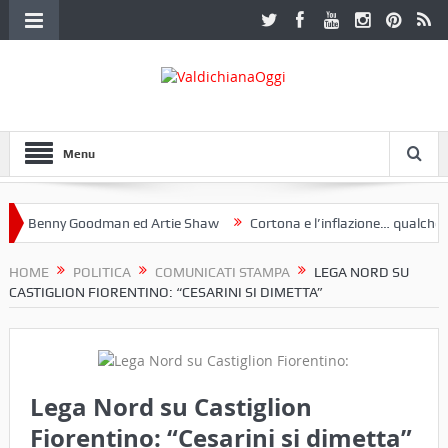
Menu
 Benny Goodman ed Artie Shaw
Cortona e l’inflazione… qualche dece
oclub Etruria. Una mostra a Palazzo Ferretti a Cortona e un libro
HOME
POLITICA
COMUNICATI STAMPA
LEGA NORD SU
CASTIGLION FIORENTINO: “CESARINI SI DIMETTA”
Lega Nord su Castiglion
Fiorentino: “Cesarini si dimetta”