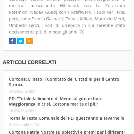
musicali mescolando Hitchcock con La Corazzata
Potemkin, Nadav Guedj con i Kraftwerk. I suoi veri eroi,
però, sono Franco Gasparri, Tomas Milian, Maurizio Merli,
Umberto Lenzi... volti di un'epoca in cui sarebbe stato
decisamente più di moda: gli anni '70
ARTICOLI CORRELATI
Cortona: E’ nato il Comitato dei Cittadini per il Centro
Storico
24 Ottobre 2021
PD: “Totale fallimento di Meoni al giro di boa.
Maggioranza in crisi, Cortona merita di più”
16 Ottobre 2021
Torna la Festa Comunale del PD, quest’anno a Tavarnelle
01 Settembre 2021
Cortona Patria Nostra su obiettivi e premi per i dirigenti