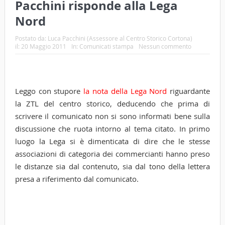
Pacchini risponde alla Lega
Nord
Postato da:
Luca Pacchini (Assessore al Centro Storico Cortona)
il:
20 Maggio 2011
In:
Comunicati stampa
Nessun commento
Leggo con stupore
la nota della Lega Nord
riguardante
la ZTL del centro storico, deducendo che prima di
scrivere il comunicato non si sono informati bene sulla
discussione che ruota intorno al tema citato. In primo
luogo la Lega si è dimenticata di dire che le stesse
associazioni di categoria dei commercianti hanno preso
le distanze sia dal contenuto, sia dal tono della lettera
presa a riferimento dal comunicato.