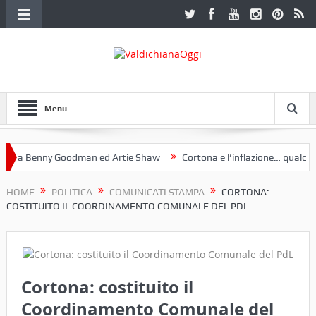
Menu
a Benny Goodman ed Artie Shaw
Cortona e l’inflazione… qualche de
otoclub Etruria. Una mostra a Palazzo Ferretti a Cortona e un libro
HOME
POLITICA
COMUNICATI STAMPA
CORTONA:
COSTITUITO IL COORDINAMENTO COMUNALE DEL PDL
Cortona: costituito il
Coordinamento Comunale del