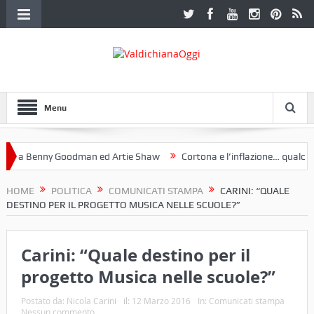
Menu
a Benny Goodman ed Artie Shaw
Cortona e l’inflazione… qualche de
otoclub Etruria. Una mostra a Palazzo Ferretti a Cortona e un libro
HOME
POLITICA
COMUNICATI STAMPA
CARINI: “QUALE
DESTINO PER IL PROGETTO MUSICA NELLE SCUOLE?”
Carini: “Quale destino per il
progetto Musica nelle scuole?”
Postato da:
Nicola Carini
il:
12 Marzo 2016
In:
Comunicati stampa
Nessun commento