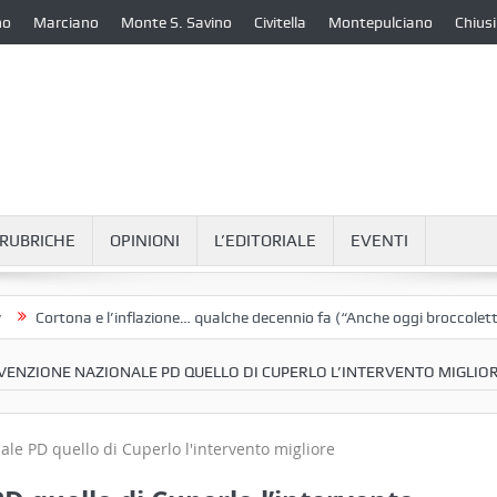
no
Marciano
Monte S. Savino
Civitella
Montepulciano
Chiusi
RUBRICHE
OPINIONI
L’EDITORIALE
EVENTI
rtona e l’inflazione… qualche decennio fa (“Anche oggi broccoletti e pata
VENZIONE NAZIONALE PD QUELLO DI CUPERLO L’INTERVENTO MIGLIO