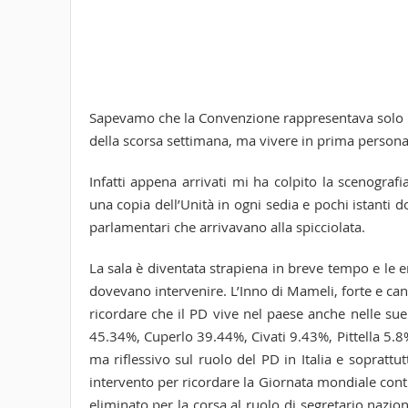
Sapevamo che la Convenzione rappresentava solo un 
della scorsa settimana, ma vivere in prima persona
Infatti appena arrivati mi ha colpito la scenograf
una copia dell’Unità in ogni sedia e pochi istanti do
parlamentari che arrivavano alla spicciolata.
La sala è diventata strapiena in breve tempo e le 
dovevano intervenire. L’Inno di Mameli, forte e canta
ricordare che il PD vive nel paese anche nelle sue t
45.34%, Cuperlo 39.44%, Civati 9.43%, Pittella 5.8%)
ma riflessivo sul ruolo del PD in Italia e soprattu
intervento per ricordare la Giornata mondiale cont
eliminato per la corsa al ruolo di segretario naz