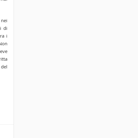
 nei
i di
ra i
 Non
deve
itta
 del