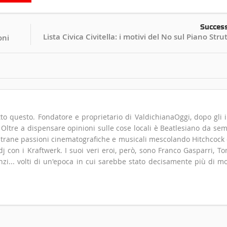
Succes
Lista Civica Civitella: i motivi del No sul Piano Stru
oni
to questo. Fondatore e proprietario di ValdichianaOggi, dopo gli i
". Oltre a dispensare opinioni sulle cose locali è Beatlesiano da se
 strane passioni cinematografiche e musicali mescolando Hitchcock
 con i Kraftwerk. I suoi veri eroi, però, sono Franco Gasparri, T
zi... volti di un'epoca in cui sarebbe stato decisamente più di m