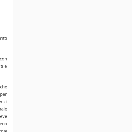
itti
 con
ti e
 che
 per
enzi
male
reve
pena
 mai