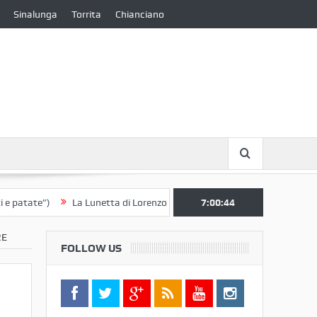
Sinalunga
Torrita
Chianciano
te”)
La Lunetta di Lorenzo Berrettini lascia il Convento di S. Chiara p
7:00:44
RE
FOLLOW US