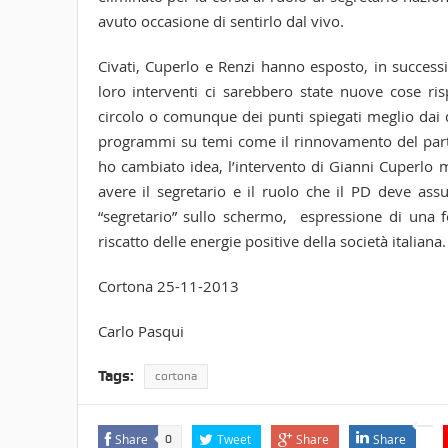
avuto occasione di sentirlo dal vivo.
Civati, Cuperlo e Renzi hanno esposto, in successi
loro interventi ci sarebbero state nuove cose ris
circolo o comunque dei punti spiegati meglio dai d
programmi su temi come il rinnovamento del partito
ho cambiato idea, l’intervento di Gianni Cuperlo m
avere il segretario e il ruolo che il PD deve ass
“segretario” sullo schermo, espressione di una f
riscatto delle energie positive della società italiana.
Cortona 25-11-2013
Carlo Pasqui
Tags:
cortona
Share
Tweet
Share
Share
0