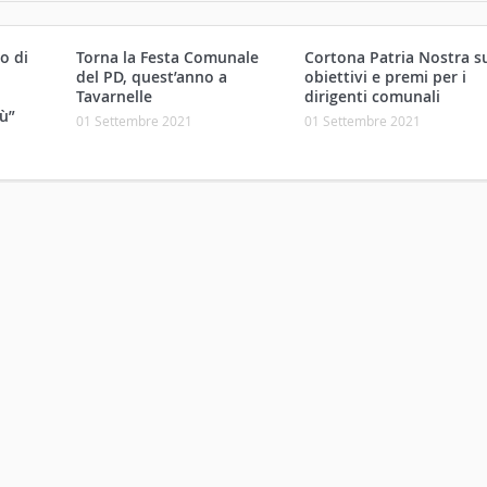
o di
Torna la Festa Comunale
Cortona Patria Nostra s
.
del PD, quest’anno a
obiettivi e premi per i
,
Tavarnelle
dirigenti comunali
ù”
01 Settembre 2021
01 Settembre 2021