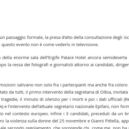
passaggio formale, la presa d’atto della consultazione degli iscr
 questo evento non è come vederlo in televisione.
ia della enorme sala dell’Ergife Palace Hotel ancora semideserta
po la ressa dei fotografi e giornalisti attorno ai candidati, dirigen
emozioni salivano non solo fra i partecipanti ma anche fra coloro
to da tutti, il primo intervento della segretaria di Olbia, invitata
ragedie, il minuto di silenzio per i morti e poi i dati ufficiali (R
 e l’intervento dell’attuale segretario nazionale Epifani, non for
tto nel contesto europeo. Infine i 3 candidati, preceduti da un b
ro la violenza sulla donne del 25 novembre e Gianni Pittella, ap
ionale secondo regolamento, che sorprende chi, come me, non ha