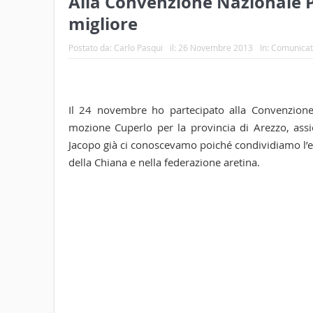
Alla Convenzione Nazionale PD
migliore
Postato da:
Carlo Pasqui
il:
26 Novembre 2013
In:
Comunicat
Il 24 novembre ho partecipato alla Convenzione
mozione Cuperlo per la provincia di Arezzo, ass
Jacopo già ci conoscevamo poiché condividiamo l’e
della Chiana e nella federazione aretina.