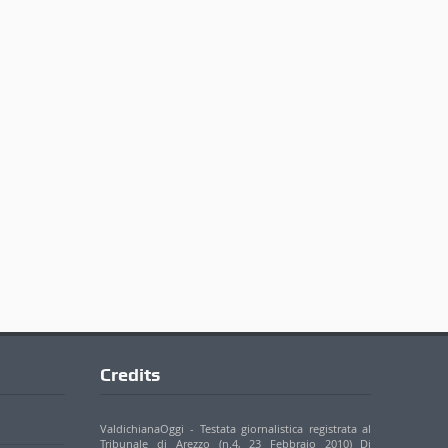
Credits
ValdichianaOggi - Testata giornalistica registrata al
Tribunale di Arezzo (n.4, 23 Febbraio 2010) Di