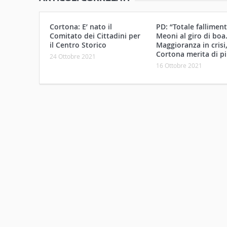
Cortona: E’ nato il
PD: “Totale falliment
Comitato dei Cittadini per
Meoni al giro di boa
il Centro Storico
Maggioranza in crisi
Cortona merita di pi
24 Ottobre 2021
16 Ottobre 2021