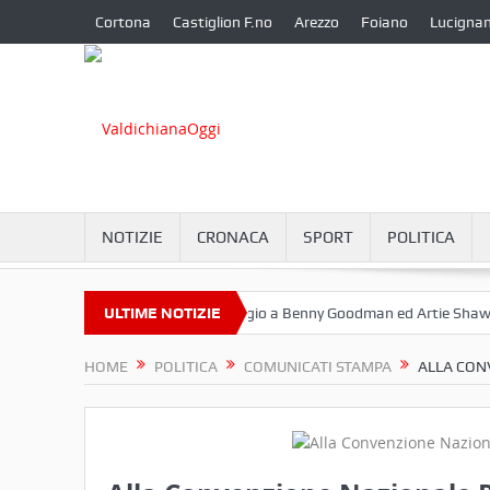
Cortona
Castiglion F.no
Arezzo
Foiano
Lucigna
NOTIZIE
CRONACA
SPORT
POLITICA
tembre a Camucia?
ULTIME NOTIZIE
Omaggio a Benny Goodman ed Artie Shaw
Co
HOME
POLITICA
COMUNICATI STAMPA
ALLA CON