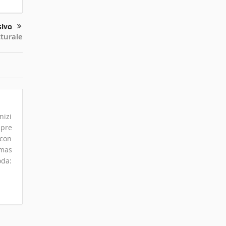
sivo
tturale
nizi
mpre
 con
omas
oda: