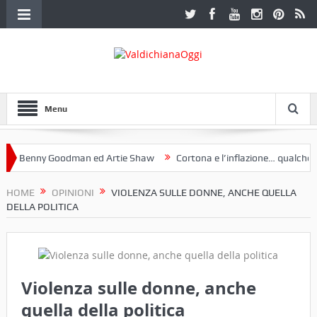
Menu
Benny Goodman ed Artie Shaw
Cortona e l’inflazione… qualche dece
club Etruria. Una mostra a Palazzo Ferretti a Cortona e un libro
HOME
OPINIONI
VIOLENZA SULLE DONNE, ANCHE QUELLA
DELLA POLITICA
Violenza sulle donne, anche
quella della politica