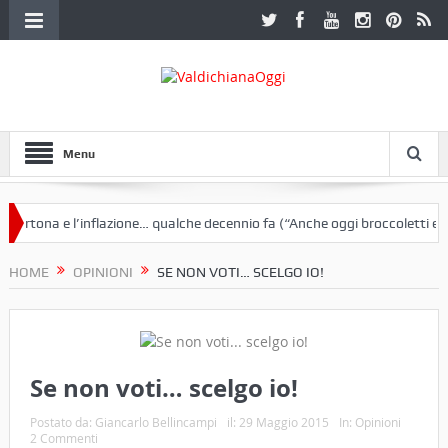
Menu
ortona e l’inflazione… qualche decennio fa (“Anche oggi broccoletti e pat
rretti a Cortona e un libro
HOME
OPINIONI
SE NON VOTI… SCELGO IO!
Se non voti… scelgo io!
Postato da:
Giancarlo Bellincampi
il:
29 Maggio 2015
In:
Opinioni
2 Commenti