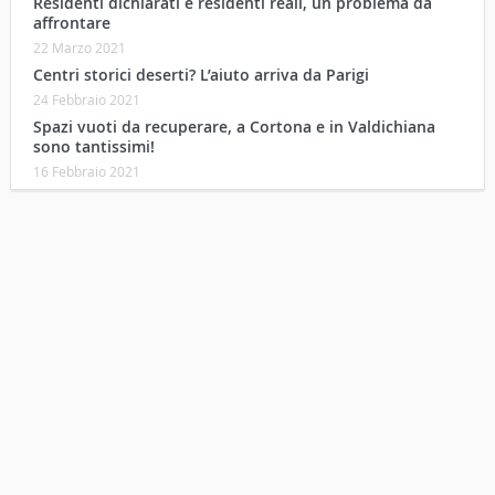
Residenti dichiarati e residenti reali, un problema da
affrontare
22 Marzo 2021
Centri storici deserti? L’aiuto arriva da Parigi
24 Febbraio 2021
Spazi vuoti da recuperare, a Cortona e in Valdichiana
sono tantissimi!
16 Febbraio 2021