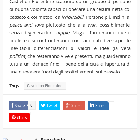
Castiglion Fiorentino scaturirà da un gruppo di persone
di buona volontà capaci di operare una cesura netta col
passato e coi metodi da
irriducibili
. Persone più inclini al
peace and love
piuttosto che alla
war
, possibilmente
senza degenerazioni
hippie
. Magari formeranno due o
più liste e si confronteranno con candidati diversi per le
inevitabili differenziazioni di valori e idee (la vera
politica
) che resteranno vive e presenti, ma guarderanno
tutti a un identico fine: il bene della città e l’apertura di
una nuova era fuori dagli scoltellamenti sul passato
Tags:
Castiglion Fiorentino
Share
Tweet
Share
Share
0
Share
Precedente