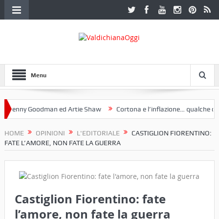
Menu
nny Goodman ed Artie Shaw
Cortona e l’inflazione… qualche decenni
ub Etruria. Una mostra a Palazzo Ferretti a Cortona e un libro
HOME
OPINIONI
L'EDITORIALE
CASTIGLION FIORENTINO:
FATE L’AMORE, NON FATE LA GUERRA
Castiglion Fiorentino: fate
l’amore, non fate la guerra