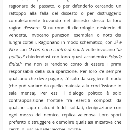
ragionare del passato, o per difenderlo cercando un
rattoppo alla falla del dissesto o per distruggerlo
completamente trovando nel dissesto stesso la loro
ragion d’essere. Si nutrono di dietrologie, desiderio di
vendetta, invocano punizioni esemplari o notti dei
lunghi coltelli. Ragionano in modo schematico, con
Sì e
No
e con
O con noi o contro di noi
. A volte invocano “
la
politica
” chiedendosi con tono quasi accademico “
dov’è
finita?
” ma non si rendono conto di essere i primi
responsabili della sua sparizione. Per loro c’è sempre
qualcuno che deve pagare, c’è solo da scegliere il modo
(che può variare da quello maiosta alla crocifissione in
sala mensa). Per essi il dialogo politico è solo
contrapposizione frontale fra eserciti composti da
qualche capo e alcuni fedeli soldati, denigrazione con
ogni mezzo del nemico, replica velenosa. Loro sport
preferito distruggere e demolire qualsiasi iniziativa che
cerchi di uscire dalle vecchie logiche.