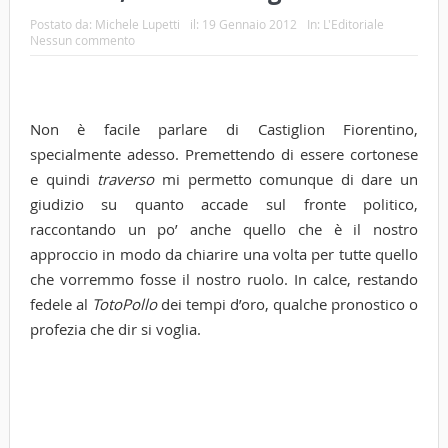
Postato da:
Michele Lupetti
il:
19 Gennaio 2012
In:
L'Editoriale
Nessun commento
Non è facile parlare di Castiglion Fiorentino,
specialmente adesso. Premettendo di essere cortonese
e quindi
traverso
mi permetto comunque di dare un
giudizio su quanto accade sul fronte politico,
raccontando un po’ anche quello che è il nostro
approccio in modo da chiarire una volta per tutte quello
che vorremmo fosse il nostro ruolo. In calce, restando
fedele al
TotoPollo
dei tempi d’oro, qualche pronostico o
profezia che dir si voglia.