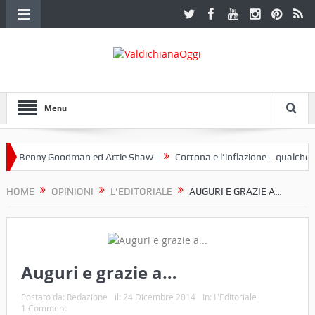
Menu
 Benny Goodman ed Artie Shaw
Cortona e l’inflazione… qualche dece
oclub Etruria. Una mostra a Palazzo Ferretti a Cortona e un libro
HOME
OPINIONI
L'EDITORIALE
AUGURI E GRAZIE A…
Auguri e grazie a…
Postato da:
Redazione
il:
24 Dicembre 2014
In:
L'Editoriale
1 Comment