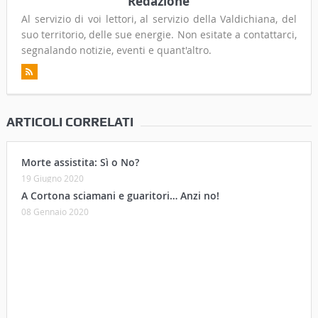
Redazione
Al servizio di voi lettori, al servizio della Valdichiana, del
suo territorio, delle sue energie. Non esitate a contattarci,
segnalando notizie, eventi e quant'altro.
ARTICOLI CORRELATI
Morte assistita: Sì o No?
19 Giugno 2020
A Cortona sciamani e guaritori… Anzi no!
08 Gennaio 2020
“Sotto il cielo di Cortona”, un bel libro che raccoglie
tante interviste di Ivo Camerini
30 Marzo 2019