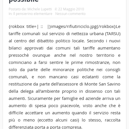
Postato da:
Michele Lupetti
il:
22 Maggio 2010
In:
Il pensierino elementare
Nessun commento
{rokbox title=| :: |}images/rifiutiriciclo.jpg{/rokbox}Le
tariffe comunali sul servizio di nettezza urbana (TARSU)
al centro del dibattito politico locale. Secondo i nuovi
bilanci approvati dai comuni tali tariffe aumentano
pressochè ovunque anche nel nostro territorio e
cominciano a farsi sentire le prime rimostranze, non
solo da parte delle minoranze politiche nei consigli
comunali, e non mancano casi eclatanti come la
restituzione da parte dell’assessore di Monte San Savino
della delega all’ambiente proprio in dissenso con tali
aumenti. Sicuramente per famiglie ed aziende arriva un
aumento di spesa poco piacevole, visto anche che è
difficile accettare un aumento quando il servizio resta
più o meno (eccetto alcuni casi) lo stesso, raccolta
differenziata porta a porta compresa.