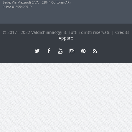
Sede: Via Mazzuoli 24/A - 52044 Cortona (AR)
P. IVA 01895420519
© 2017 - 2022 Valdichianaoggi.it. Tutti i diritti riservati. | Credits
Appare