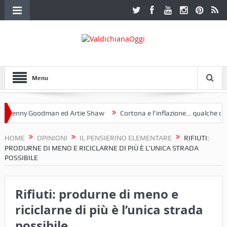
Menu
nny Goodman ed Artie Shaw
Cortona e l’inflazione… qualche decenni
b Etruria. Una mostra a Palazzo Ferretti a Cortona e un libro
HOME
OPINIONI
IL PENSIERINO ELEMENTARE
RIFIUTI:
PRODURNE DI MENO E RICICLARNE DI PIÙ È L’UNICA STRADA
POSSIBILE
Rifiuti: produrne di meno e
riciclarne di più è l’unica strada
possibile