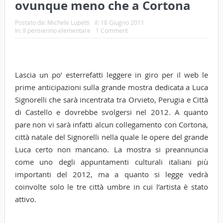
ovunque meno che a Cortona
Postato da:
Michele Lupetti
il:
18 Giugno 2011
In:
Il pensierino elementare
1 Comment
Lascia un po’ esterrefatti leggere in giro per il web le
prime anticipazioni sulla grande mostra dedicata a Luca
Signorelli che sarà incentrata tra Orvieto, Perugia e Città
di Castello e dovrebbe svolgersi nel 2012. A quanto
pare non vi sarà infatti alcun collegamento con Cortona,
città natale del Signorelli nella quale le opere del grande
Luca certo non mancano. La mostra si preannuncia
come uno degli appuntamenti culturali italiani più
importanti del 2012, ma a quanto si legge vedrà
coinvolte solo le tre città umbre in cui l’artista è stato
attivo.