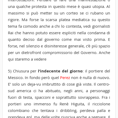
una qualche protesta in questo mese è quasi utopia. Al
massimo si può metter su un corteo se ci rubano un
rigore. Ma forse la scarsa platea mediatica su questo
tema fa comodo anche a chi lo contesta, vedi giornalisti
Rai che hanno potuto essere espliciti nella condanna di
quanto deciso dal governo come mai visto prima. E
forse, nel silenzio e disiniteresse generale, c’è più spazio
per un dietrofront compromissorio del Governo. Anche
qui staremo a vedere
5) Chiusura per
l’indecente del giorno
: il portiere del
Messico. In fondo però quel
Perez
non è nulla di nuovo.
E’ solo un deja-vu imbruttito di cose già viste. Il centro-
sud america ci ha abituato, negli anni, a personaggi
fuori di testa, spacconi e soprattutto sovrappeso. Fra i
portieri uno immenso fu Renè Higuita, il ricciolone
colombiano che tentava i dribbling, perdeva palla e
prendeva gol, ma delle volte riusciva anche a segnare. Il