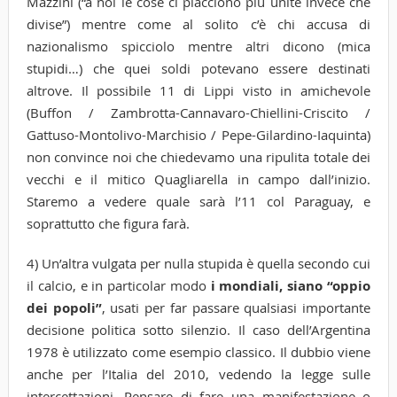
Mazzini (“a noi le cose ci piacciono più unite invece che
divise”) mentre come al solito c’è chi accusa di
nazionalismo spicciolo mentre altri dicono (mica
stupidi…) che quei soldi potevano essere destinati
altrove. Il possibile 11 di Lippi visto in amichevole
(Buffon / Zambrotta-Cannavaro-Chiellini-Criscito /
Gattuso-Montolivo-Marchisio / Pepe-Gilardino-Iaquinta)
non convince noi che chiedevamo una ripulita totale dei
vecchi e il mitico Quagliarella in campo dall’inizio.
Staremo a vedere quale sarà l’11 col Paraguay, e
soprattutto che figura farà.
4) Un’altra vulgata per nulla stupida è quella secondo cui
il calcio, e in particolar modo
i mondiali, siano “oppio
dei popoli”
, usati per far passare qualsiasi importante
decisione politica sotto silenzio. Il caso dell’Argentina
1978 è utilizzato come esempio classico. Il dubbio viene
anche per l’Italia del 2010, vedendo la legge sulle
intercettazioni. Pensare di fare una manifestazione o