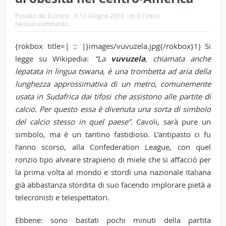
Postato da:
Il cinico
il:
11 Giugno 2010
In:
Il Cinico
Nessun commento
{rokbox title=| :: |}images/vuvuzela.jpg{/rokbox}1) Si
legge su Wikipedia:
“La
vuvuzela
, chiamata anche
lepatata in lingua tswana, è una trombetta ad aria della
lunghezza approssimativa di un metro, comunemente
usata in Sudafrica dai
tifosi
che assistono alle partite di
calcio. Per questo essa è divenuta una sorta di simbolo
del calcio stesso in quel paese”
. Cavoli, sarà pure un
simbolo, ma è un tantino fastidioso. L’antipasto ci fu
l’anno scorso, alla Confederation League, con quel
ronzio tipo alveare strapieno di miele che si affacciò per
la prima volta al mondo e stordì una nazionale italiana
già abbastanza stordita di suo facendo implorare pietà a
telecronisti e telespettatori.
Ebbene: sono bastati pochi minuti della partita