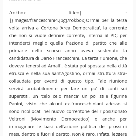
{rokbox title=| ::
|}images/franceschini4.jpg{/rokbox}Ormai per la terza
volta arriva a Cortona ‘Area Democratica’, la corrente
che non si vuole definire corrente, interna al PD; per
intenderci meglio quella frazione di partito che alle
primarie dello scorso anno aveva sostenuto la
candidatura di Dario Franceschini. La terza riunione, che
doveva tenersi ad Amalfi, è stata poi spostata nella città
etrusca e nella sua Sant’Agostino, ormai struttura stra-
collaudata per eventi di questo tipo.
Tale riunione
servirà probabilmente per fare un po’ di conti sui
superstiti, un ‘celo celo manca’ un po’ stile figurine
Panini, visto che alcuni ex-franceschiniani adesso si
sono ricollocati nel nuovo correntone del riposizionato
Veltroni (Movimento Democratico) e anche per
immaginare le basi dell’azione politica dei prossimi
mesi, dentro e fuori il partito. Non è raro, infatti, leggere