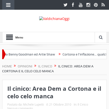
Menu
a Benny Goodman ed Artie Shaw
Cortona e l’inflazione… qualche dec
toclub Etruria. Una mostra a Palazzo Ferretti a Cortona e un libro
HOME
OPINIONI
IL CINICO
IL CINICO: AREA DEM A
CORTONA E IL CELO CELO MANCA
Il cinico: Area Dem a Cortona e il
celo celo manca
Postato da:
Michele Lupetti
il:
21 Ottobre 2010
In:
Il Cinico
Nessun commento