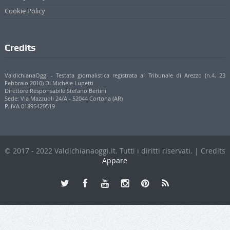
Cookie Policy
Credits
ValdichianaOggi - Testata giornalistica registrata al Tribunale di Arezzo (n.4, 23
Febbraio 2010) Di Michele Lupetti
Direttore Responsabile Stefano Bertini
Sede: Via Mazzuoli 24/A - 52044 Cortona (AR)
P. IVA 01895420519
© 2017 - 2022 Valdichianaoggi.it. Tutti i diritti riservati. | Credits
Appare