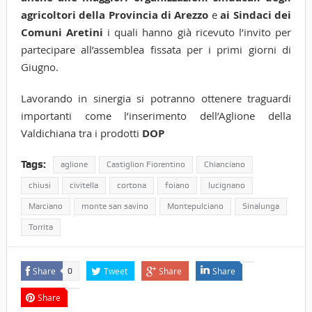
agricoltori della Provincia di Arezzo
e
ai Sindaci dei
Comuni Aretini
i quali hanno già ricevuto l’invito per
partecipare all’assemblea fissata per i primi giorni di
Giugno.
Lavorando in sinergia si potranno ottenere traguardi
importanti come l’inserimento dell’Aglione della
Valdichiana tra i prodotti
DOP
Tags:
aglione
Castiglion Fiorentino
Chianciano
chiusi
civitella
cortona
foiano
lucignano
Marciano
monte san savino
Montepulciano
Sinalunga
Torrita
Share
Tweet
Share
Share
0
Share