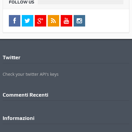
Check your twitter API's keys
Commenti Recenti
Informazioni
Contatti
Pubblicità
Privacy Policy
Cookie Policy
Credits
ValdichianaOggi - Testata giornalistica registrata al Tribunale di Arezzo (n.4, 23
Febbraio 2010) Di Michele Lupetti