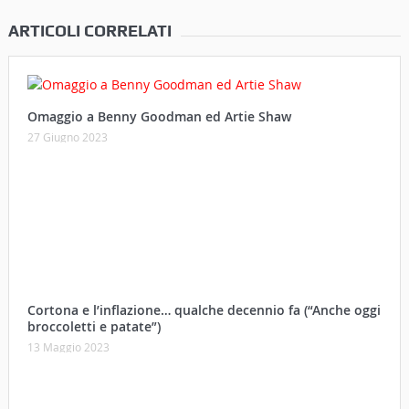
ARTICOLI CORRELATI
Omaggio a Benny Goodman ed Artie Shaw
27 Giugno 2023
Cortona e l’inflazione… qualche decennio fa (“Anche oggi
broccoletti e patate”)
13 Maggio 2023
La Lunetta di Lorenzo Berrettini lascia il Convento di S.
Chiara per il Museo dei Cappuccini di Milano
21 Ottobre 2022
Secondo Memorial Alberto Cangeloni in pieno
svolgimento
03 Settembre 2022